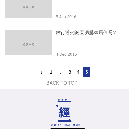
業
科
5 Jan 2016
技
銀行送火險 要另購家居保嗎？
職
場
4 Dec 2015
生
活
1
…
3
4
5
時
BACK TO TOP
事
專
欄
訂
閱