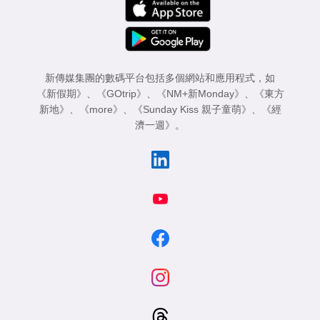
專
區
新傳媒集團的數碼平台包括多個網站和應用程式，如
《新假期》
、
《GOtrip》
、
《NM+新Monday》
、
《東方
新地》
、
《more》
、
《Sunday Kiss 親子童萌》
、
《經
濟一週》
。