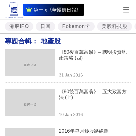
即
經一 x《華爾街日報》
時
財
港股IPO
日圓
Pokemon卡
美股科技股
經
專題合輯：
地產股
專
《80後百萬富翁》– 聰明投資地
題
產策略 (四)
投
31 Jan 2016
資
樓
《80後百萬富翁》– 五大致富方
法 (上)
市
理
10 Jan 2016
財
2016年每月炒股路線圖
商