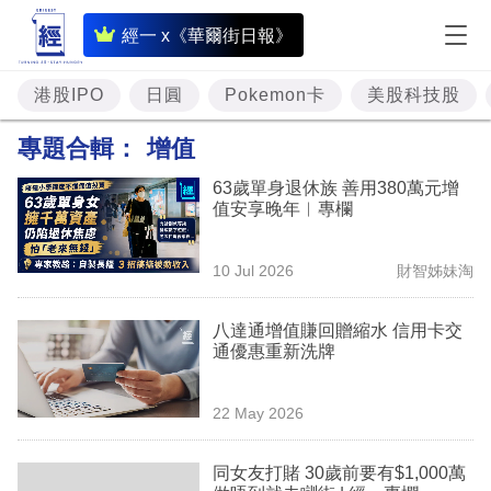
即
經一 x《華爾街日報》
時
財
港股IPO
日圓
Pokemon卡
美股科技股
經
專題合輯：
增值
專
63歲單身退休族 善用380萬元增
題
值安享晚年︳專欄
投
10 Jul 2026
財智姊妹淘
資
樓
八達通增值賺回贈縮水 信用卡交
通優惠重新洗牌
市
理
22 May 2026
財
同女友打賭 30歲前要有$1,000萬
商