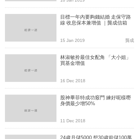
專
區
目標一年內要夠錢結婚 走保守路
線 收息保本兼增值 ｜龔成信箱
15 Jan 2019
龔成
林淑敏拎最佳女配角 「大小姐」
買基金增值
16 Dec 2018
股神畢菲特成功竅門 練好呢樣嘢
身價最少增50%
11 Dec 2018
24歲月儲5000 想30歲前儲100萬