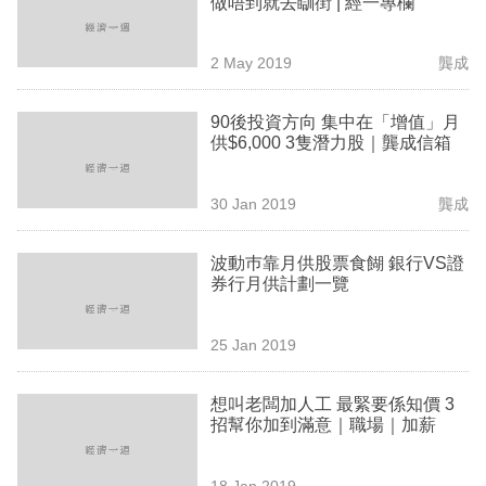
做唔到就去瞓街 | 經一專欄
業
科
2 May 2019
龔成
技
90後投資方向 集中在「增值」月
職
供$6,000 3隻潛力股｜龔成信箱
場
30 Jan 2019
龔成
生
活
波動巿靠月供股票食餬 銀行VS證
券行月供計劃一覽
時
事
25 Jan 2019
專
欄
想叫老闆加人工 最緊要係知價 3
招幫你加到滿意｜職場｜加薪
訂
閱
18 Jan 2019