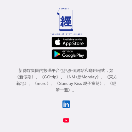
專
區
新傳媒集團的數碼平台包括多個網站和應用程式，如
《新假期》
、
《GOtrip》
、
《NM+新Monday》
、
《東方
新地》
、
《more》
、
《Sunday Kiss 親子童萌》
、
《經
濟一週》
。