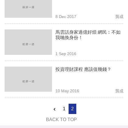
業
科
8 Dec 2017
龔成
技
馬雲話身家過億好煩 網民︰不如
職
我哋換身份！
場
1 Sep 2016
生
活
投資理財課程 應該值幾錢？
時
事
10 May 2016
龔成
專
欄
1
2
訂
BACK TO TOP
閱