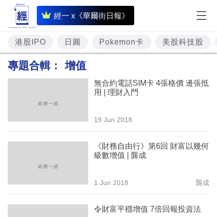
即
經一 x《華爾街日報》
時
財
港股IPO
日圓
Pokemon卡
美股科技股
經
專題合輯：
增值
專
無合約電話SIM卡 4張格價 邊張抵
題
用 | 理財入門
投
19 Jun 2018
資
樓
《財務自由行》第6回 財富以幾何
級數增值 | 龔成
市
理
1 Jun 2018
龔成
財
令財富平穩增值 7倍回報投資法
商