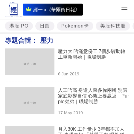
即
經一 x《華爾街日報》
時
財
港股IPO
日圓
Pokemon卡
美股科技股
經
專題合輯：
壓力
專
壓力大 唔滿意份工 7個步驟助轉
題
工重新開始｜職場制勝
投
6 Jun 2019
資
樓
人工唔高 身邊人踩多你兩腳 別讓
家底影響自信 心態上要贏返｜Pur
市
ple弟弟｜職場制勝
理
17 May 2019
財
月入30K 工作量少 3年都不加人
商