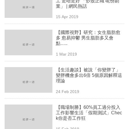
工 走唔走好 「炒股正職 呢份副
業
業」 | 網民熱話
科
15 Apr 2019
技
【國際視野】研究：女生脂肪愈
職
多 愈易抑鬱 男生脂肪多又會
點…..
場
1 Mar 2019
生
活
【生活趣談】被說「你變胖了」
變胖機會多出6倍 5個原因解釋這
時
理論
事
24 Feb 2019
專
欄
【職場制勝】60%員工過分投入
工作影響生活「假期測試」Chec
訂
k你是否工作狂
閱
15 Feb 2019