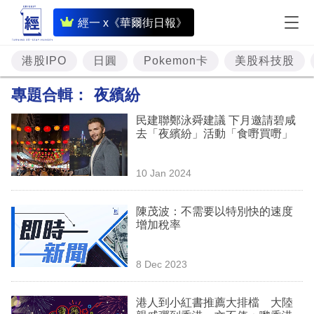
即
經一 x《華爾街日報》
時
財
港股IPO
日圓
Pokemon卡
美股科技股
經
專題合輯：
夜繽紛
專
民建聯鄭泳舜建議 下月邀請碧咸
題
去「夜繽紛」活動「食嘢買嘢」
投
10 Jan 2024
資
樓
陳茂波：不需要以特別快的速度
增加稅率
市
理
8 Dec 2023
財
港人到小紅書推薦大排檔 大陸
商