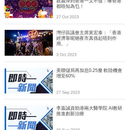
親戚彈到香港一文不值：嚟香港
業
都唔知為乜！
科
27 Oct 2023
技
灣仔區議會主席黃宏泰：「香港
職
經濟靠呢啲夜市真係起唔到作
用。」
場
3 Oct 2023
生
活
美聯儲局再加息0.25釐 軟陸機會
增至60%
時
事
27 Sep 2023
專
欄
李嘉誠資助港兩大醫學院 AI教研
推進創新治療
訂
閱
26 Sep 2023