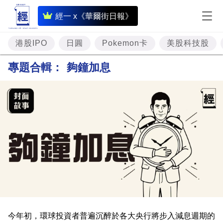
即
經一 x《華爾街日報》
時
財
港股IPO
日圓
Pokemon卡
美股科技股
經
專題合輯：
夠鐘加息
專
題
投
資
樓
市
理
財
今年初，環球投資者普遍沉醉於各大央行將步入減息週期的
商