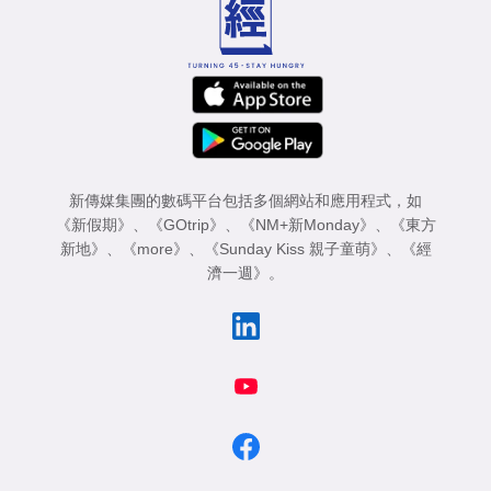
新傳媒集團的數碼平台包括多個網站和應用程式，如
《新假期》
、
《GOtrip》
、
《NM+新Monday》
、
《東方
新地》
、
《more》
、
《Sunday Kiss 親子童萌》
、
《經
濟一週》
。