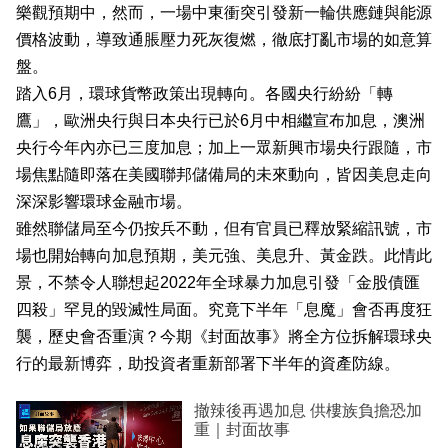
樂觀預期中，然而，一場中東衝突引發新一輪供應鏈與能源
業
價格波動，導致通脹壓力死灰復燃，徹底打亂市場的如意算
科
盤。
技
踏入6月，環球貨幣政策出現轉向。各國央行紛紛「轉
鷹」，歐洲央行與日本央行已於6月中相繼宣布加息，澳洲
職
央行今年內亦已三度加息；加上一眾新興市場央行跟隨，市
場
場焦點隨即落在美國聯邦儲備局的未來動向，皆因美息走向
生
深深影響環球金融市場。
活
雖然聯儲局至今仍按兵不動，但有官員已釋放緊縮訊號，市
場也開始轉向加息預期，美元強、美息升、黃金跌。此情此
時
景，不禁令人聯想起2022年全球暴力加息引發「金股債匯
事
四殺」罕見的毀滅性局面。究竟下半年「息魔」會否再度狂
專
襲，歷史會否重演？今期《封面故事》將全方位拆解環球央
行的最新博弈，助投資者重新部署下半年的資產防線。
欄
訂
撤辣後再遇加息 供樓族負擔恐加
重｜封面故事
閱