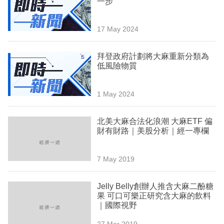
一步
業
科
17 May 2024
技
拜登政府計劃將大麻重新分類為
職
低風險物質
場
1 May 2024
生
活
北美大麻合法化浪潮 大麻ETF 偏
財有財路｜美股分析｜經一專欄
時
事
7 May 2019
專
欄
Jelly Belly創辦人推含大麻二酚糖
果 可口可樂正研究含大麻的飲料
訂
｜國際視野
閱
27 Mar 2019