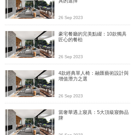
具的選擇
業
科
26 Sep 2023
技
豪宅餐廳的完美點綴：10款獨具
職
匠心的餐枱
場
26 Sep 2023
生
活
4款經典單人椅：融匯藝術設計與
增值潛力之選
時
事
26 Sep 2023
專
欄
當奢華遇上寢具：5大頂級寢飾品
牌
訂
閱
26 Sep 2023