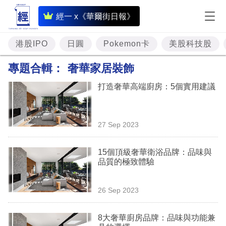
即
經一 x《華爾街日報》
時
財
港股IPO
日圓
Pokemon卡
美股科技股
經
專題合輯：
奢華家居裝飾
專
打造奢華高端廚房：5個實用建議
題
投
27 Sep 2023
資
樓
15個頂級奢華衛浴品牌：品味與
品質的極致體驗
市
理
26 Sep 2023
財
8大奢華廚房品牌：品味與功能兼
商