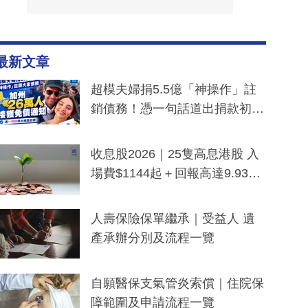
最新文章
超模夫婦捐5.5億「神操作」註
銷債務！憑一句話道出捐款初
衷：加州26萬人接獲免債通知、
一度被誤當詐騙手段
收息股2026｜25隻高息港股 入
場費$1144起＋回報高達9.93
厘！持續更新
人壽保險保單繼承｜受益人 遺
產承辦分別及流程一覽
自願醫保支氣管炎索償｜住院保
障範圍及申請流程一覽