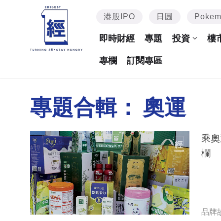
港股IPO
日圓
Poke
即時財經
專題
投資
樓
專欄
訂閱專區
專題合輯：
奧運
乘奧運風走
欄
品牌