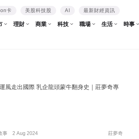
mon卡
美股科技股
AI
最新財經資訊
市
理財
商業
科技
職場
生活
時事
出國際 乳企龍頭蒙牛翻身史｜莊夢奇專
故事
2 Aug 2024
莊夢奇