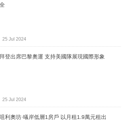
全
25 Jul 2024
拜登出席巴黎奧運 支持美國隊展現國際形象
25 Jul 2024
咀利奧坊·㬢岸低層1房戶 以月租1.9萬元租出