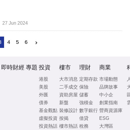
27 Jun 2024
3
4
5
6
即時財經
專題
投資
樓市
理財
商業
港股
大市消息
定期存款
市場動態
美股
二手成交
保險
品牌故事
外匯
資助房屋
儲蓄
中小企
債券
新盤
強積金
創業指南
基金觀點
裝修設計
數字銀行
營商資源庫
虛擬投資
按揭
借貸
ESG
投資熱話
樓市熱話
稅務
大灣區