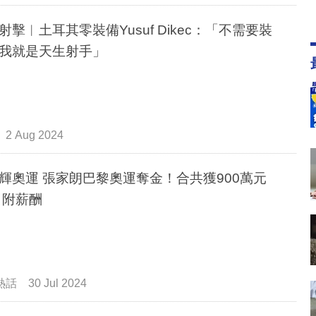
射擊︳土耳其零裝備Yusuf Dikec：「不需要裝
我就是天生射手」
2 Aug 2024
輝奧運 張家朗巴黎奧運奪金！合共獲900萬元
 附薪酬
熱話
30 Jul 2024