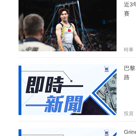
近3
賽
時事
巴黎
路
投資
Gr