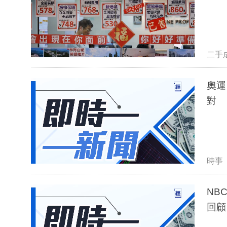
二手
奧運
對
時事
NB
回顧