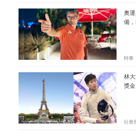
奧運
備，
時事
林大
獎金
社會