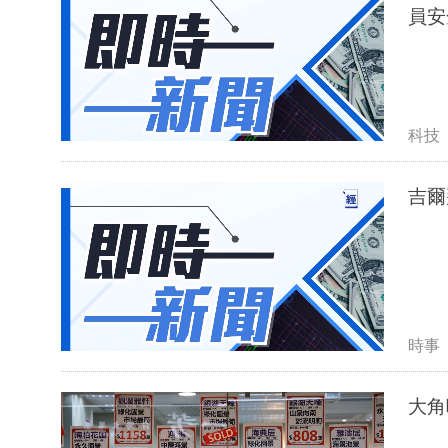
員安
科技
吉爾
時事
大角