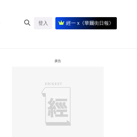
登入
經一 x《華爾街日報》
廣告