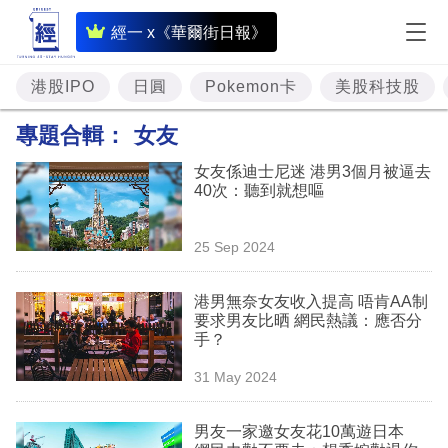
即
經一 x《華爾街日報》
時
財
港股IPO
日圓
Pokemon卡
美股科技股
經
專題合輯：
女友
專
女友係迪士尼迷 港男3個月被逼去
題
40次：聽到就想嘔
投
25 Sep 2024
資
樓
港男無奈女友收入提高 唔肯AA制
要求男友比晒 網民熱議：應否分
市
手？
理
31 May 2024
財
男友一家邀女友花10萬遊日本
商