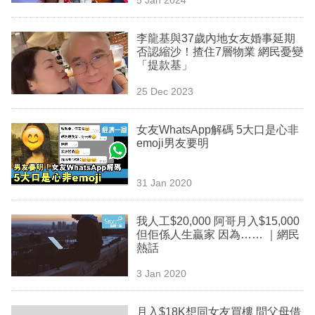
專
區
李龍基與37歲內地女友婚事延期
否認縮沙！揸住7層物業 網民憂變
「提款基」
25 Dec 2023
女友WhatsApp解碼 5大口是心非
emoji男友要明
31 Jan 2020
我人工$20,000 阿哥月入$15,000
但佢係人生贏家 因為…… ｜網民
熱話
3 Jan 2020
月入$18K想同女友買樓 問父母借