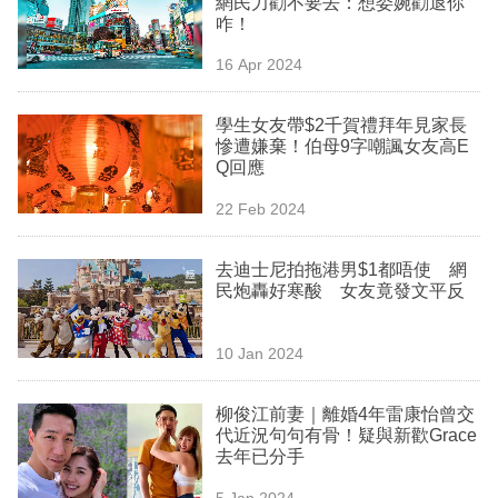
網民力勸不要去：想委婉勸退你
業
咋！
科
16 Apr 2024
技
學生女友帶$2千賀禮拜年見家長
職
慘遭嫌棄！伯母9字嘲諷女友高E
Q回應
場
22 Feb 2024
生
活
去迪士尼拍拖港男$1都唔使 網
民炮轟好寒酸 女友竟發文平反
時
事
10 Jan 2024
專
欄
柳俊江前妻｜離婚4年雷康怡曾交
代近況句句有骨！疑與新歡Grace
訂
去年已分手
閱
5 Jan 2024