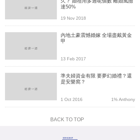
久？ 婚禮用多過呢個數 離婚風險
業
達50%
科
19 Nov 2018
技
內地土豪震憾婚嫁 全場盡戴黃金
職
甲
場
13 Feb 2017
生
活
準夫婦資金有限 要夢幻婚禮？還
是安樂窩？
時
事
1 Oct 2016
1% Anthony
專
欄
BACK TO TOP
訂
閱