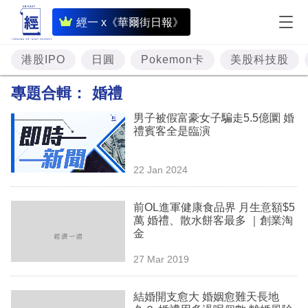
即
經一 x《華爾街日報》
時
財
港股IPO
日圓
Pokemon卡
美股科技股
經
專題合輯：
婚禮
專
男子被假富豪女子騙走5.5億圜 婚
題
禮賓客全是臨演
投
22 Jan 2024
資
樓
前OL進軍健康食品界 月生意額$5
萬 婚禮、散水餅客最多 ｜創業淘
市
金
理
27 Mar 2019
財
結婚開支愈大 婚姻愈難天長地
商