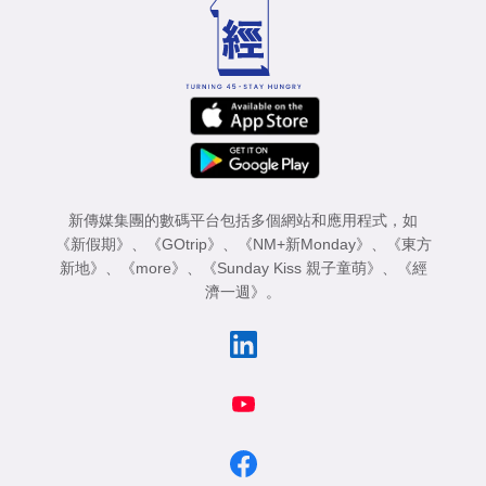
專
區
新傳媒集團的數碼平台包括多個網站和應用程式，如
《新假期》
、
《GOtrip》
、
《NM+新Monday》
、
《東方
新地》
、
《more》
、
《Sunday Kiss 親子童萌》
、
《經
濟一週》
。