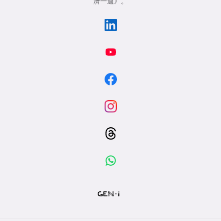
濟一週》
。