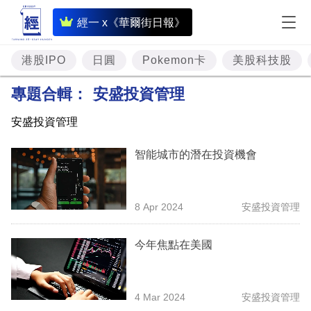
即
經一 x《華爾街日報》
時
財
港股IPO
日圓
Pokemon卡
美股科技股
經
專題合輯：
安盛投資管理
專
安盛投資管理
題
智能城市的潛在投資機會
投
資
樓
8 Apr 2024
安盛投資管理
市
今年焦點在美國
理
財
4 Mar 2024
安盛投資管理
商