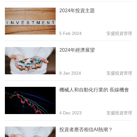
業
2024年投資主題
科
技
5 Feb 2024
安盛投資管理
職
場
2024年經濟展望
生
活
8 Jan 2024
安盛投資管理
時
機械人和自動化行業的 長線機會
事
專
欄
4 Dec 2023
安盛投資管理
訂
投資者應否相信AI熱潮？
閱