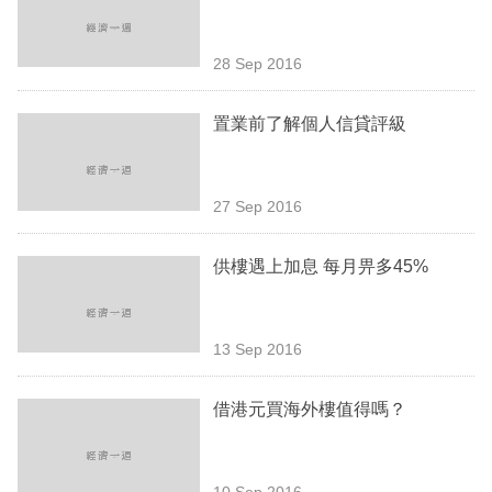
業
科
28 Sep 2016
技
置業前了解個人信貸評級
職
場
27 Sep 2016
生
活
供樓遇上加息 每月畀多45%
時
事
13 Sep 2016
專
欄
借港元買海外樓值得嗎？
訂
閱
10 Sep 2016