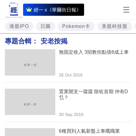
即
經一 x《華爾街日報》
時
財
港股IPO
日圓
Pokemon卡
美股科技股
經
專題合輯：
安老按揭
專
無固定收入 3招教你點借8成上車
題
投
26 Oct 2016
資
樓
置業開支一籮籮 除咗首期 仲有D
乜？
市
理
30 Sep 2016
財
6種買到人氣新盤上車嘅職業
商