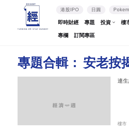
港股IPO
日圓
Poke
即時財經
專題
投資
樓
專欄
訂閱專區
專題合輯：
安老按
連生
樓市