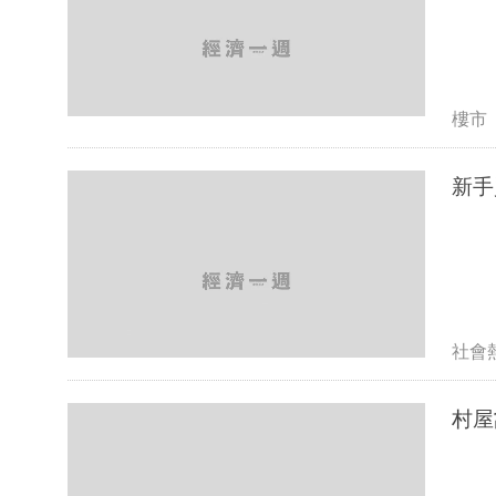
樓市
新手
社會
村屋