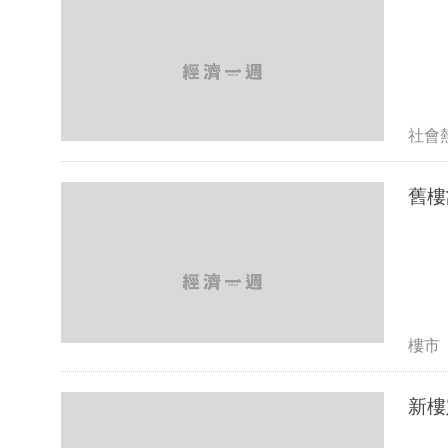
社會
舊樓
樓市
新樓