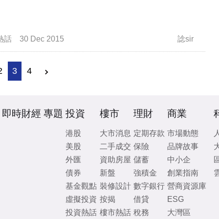
熱話
30 Dec 2015
諗sir
2
3
4
即時財經
專題
投資
樓市
理財
商業
港股
大市消息
定期存款
市場動態
美股
二手成交
保險
品牌故事
外匯
資助房屋
儲蓄
中小企
債券
新盤
強積金
創業指南
基金觀點
裝修設計
數字銀行
營商資源庫
虛擬投資
按揭
借貸
ESG
投資熱話
樓市熱話
稅務
大灣區