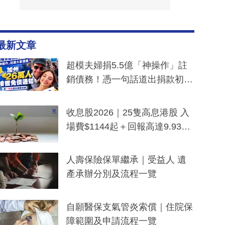
最新文章
超模夫婦捐5.5億「神操作」註
銷債務！憑一句話道出捐款初
衷：加州26萬人接獲免債通知、
一度被誤當詐騙手段
收息股2026｜25隻高息港股 入
場費$1144起＋回報高達9.93
厘！持續更新
人壽保險保單繼承｜受益人 遺
產承辦分別及流程一覽
自願醫保支氣管炎索償｜住院保
障範圍及申請流程一覽