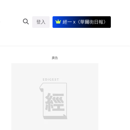
登入
經一 x《華爾街日報》
廣告