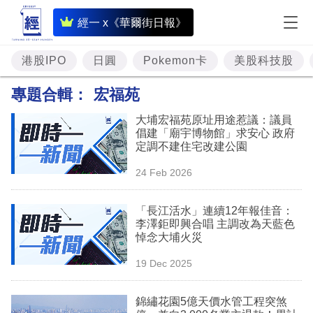
即
經一 x《華爾街日報》
時
財
港股IPO
日圓
Pokemon卡
美股科技股
經
專題合輯：
宏福苑
專
大埔宏福苑原址用途惹議：議員
題
倡建「廟宇博物館」求安心 政府
定調不建住宅改建公園
投
24 Feb 2026
資
樓
「長江活水」連續12年報佳音：
李澤鉅即興合唱 主調改為天藍色
市
悼念大埔火災
理
19 Dec 2025
財
錦繡花園5億天價水管工程突煞
商