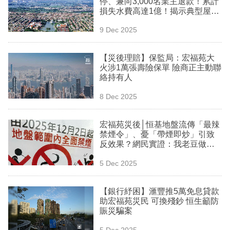
停、兼向3,000名業主退款！累計
業
損失水費高達1億！揭示典型屋苑
管理監管黑洞
科
9 Dec 2025
技
【災後理賠】保監局：宏福苑大
職
火涉1萬張壽險保單 險商正主動聯
絡持有人
場
8 Dec 2025
生
活
宏福苑災後│恒基地盤流傳「最辣
禁煙令」、憂「帶煙即炒」引致
時
反效果？網民實證：我老豆做紮
事
鐵40年無食過煙
5 Dec 2025
專
欄
【銀行紓困】滙豐推5萬免息貸款
助宏福苑災民 可換殘鈔 恒生籲防
訂
賑災騙案
閱
5 Dec 2025