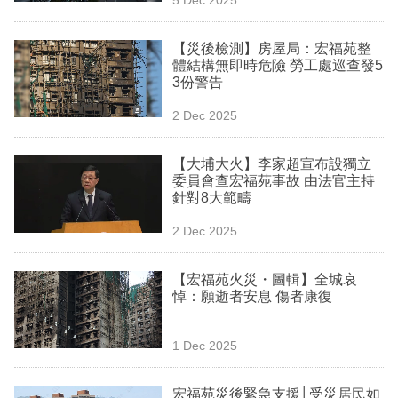
專
區
【災後檢測】房屋局：宏福苑整
體結構無即時危險 勞工處巡查發5
3份警告
2 Dec 2025
【大埔大火】李家超宣布設獨立
委員會查宏福苑事故 由法官主持
針對8大範疇
2 Dec 2025
【宏福苑火災・圖輯】全城哀
悼：願逝者安息 傷者康復
1 Dec 2025
宏福苑災後緊急支援│受災居民如