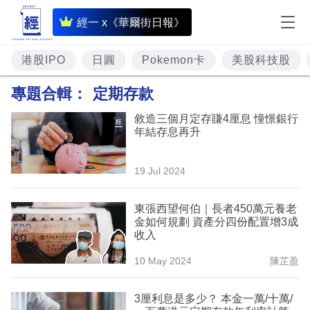
即
經一 x《華爾街日報》
時
財
港股IPO
日圓
Pokemon卡
美股科技股
經
專題合輯：
定期存款
專
敘造三個月定存賺4厘息 憧憬銀行
題
年結存息再升
投
19 Jul 2024
資
樓
東張西望何伯｜長者450萬元養老
金如何規劃 資產分四份配置增3成
市
收入
理
10 May 2024
陳芷盈
財
3厘利息是多少？ 本金一萬/十萬/
商