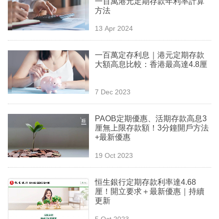
一百萬港元定期存款年利率計算
業
方法
科
13 Apr 2024
技
一百萬定存利息｜港元定期存款
職
大額高息比較：香港最高達4.8厘
場
7 Dec 2023
生
活
PAOB定期優惠、活期存款高息3
厘無上限存款額！3分鐘開戶方法
時
+最新優惠
事
19 Oct 2023
專
欄
恒生銀行定期存款利率達4.68
厘！開立要求＋最新優惠｜持續
訂
更新
閱
5 Oct 2023