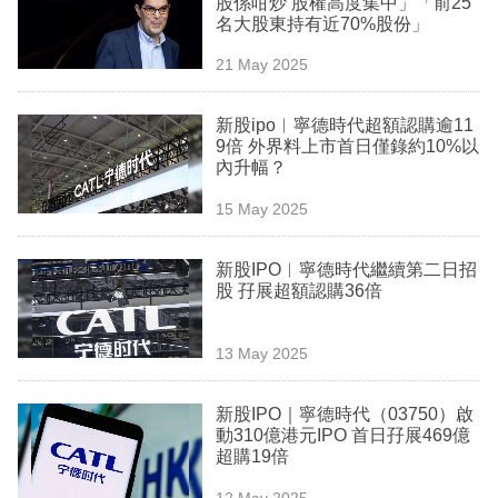
股係咁炒 股權高度集中」「前25
業
名大股東持有近70%股份」
科
21 May 2025
技
新股ipo︳寧德時代超額認購逾11
職
9倍 外界料上市首日僅錄約10%以
內升幅？
場
15 May 2025
生
活
新股IPO︳寧德時代繼續第二日招
股 孖展超額認購36倍
時
事
13 May 2025
專
欄
新股IPO｜寧德時代（03750）啟
動310億港元IPO 首日孖展469億
訂
超購19倍
閱
12 May 2025