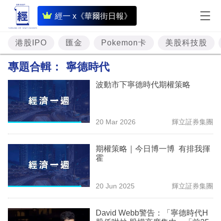
即
經一 x《華爾街日報》
時
財
港股IPO
匯金
Pokemon卡
美股科技股
經
專題合輯：
寧德時代
專
波動市下寧德時代期權策略
題
投
20 Mar 2026
輝立証券集團
資
樓
期權策略｜今日博一博 有排我揮
霍
市
理
20 Jun 2025
輝立証券集團
財
David Webb警告：「寧德時代H
商