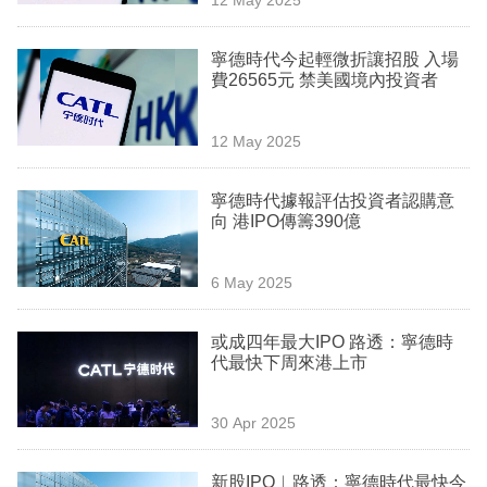
專
區
寧德時代今起輕微折讓招股 入場
費26565元 禁美國境內投資者
12 May 2025
寧德時代據報評估投資者認購意
向 港IPO傳籌390億
6 May 2025
或成四年最大IPO 路透：寧德時
代最快下周來港上市
30 Apr 2025
新股IPO︳路透：寧德時代最快今