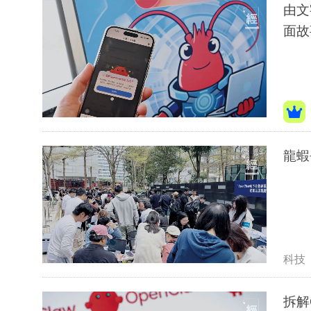
由文
面故
龍蝦
科技
拆解