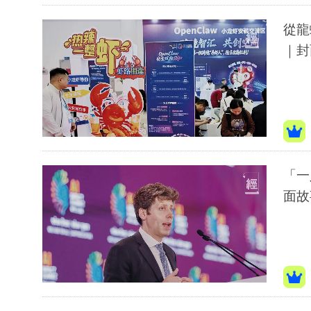
從龍
｜封
「一
面故