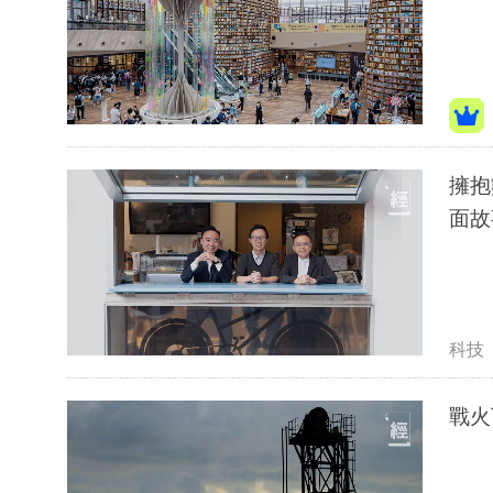
擁抱
面故
科技
戰火