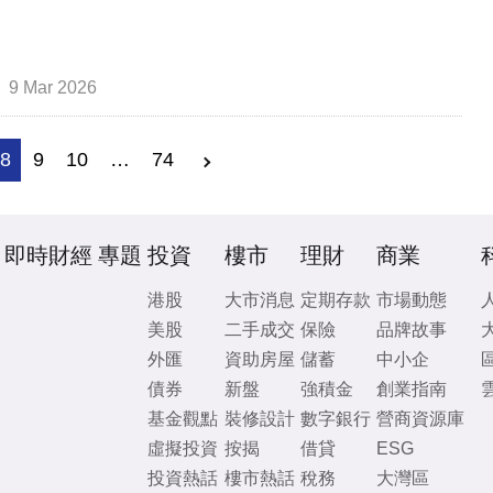
9 Mar 2026
8
9
10
…
74
即時財經
專題
投資
樓市
理財
商業
港股
大市消息
定期存款
市場動態
美股
二手成交
保險
品牌故事
外匯
資助房屋
儲蓄
中小企
債券
新盤
強積金
創業指南
基金觀點
裝修設計
數字銀行
營商資源庫
虛擬投資
按揭
借貸
ESG
投資熱話
樓市熱話
稅務
大灣區