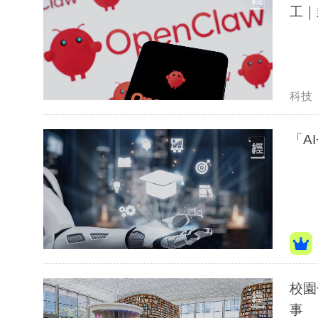
工｜
科技
「A
校園
事