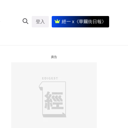
登入
經一 x《華爾街日報》
廣告