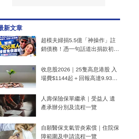
最新文章
超模夫婦捐5.5億「神操作」註
銷債務！憑一句話道出捐款初
衷：加州26萬人接獲免債通知、
一度被誤當詐騙手段
收息股2026｜25隻高息港股 入
場費$1144起＋回報高達9.93
厘！持續更新
人壽保險保單繼承｜受益人 遺
產承辦分別及流程一覽
自願醫保支氣管炎索償｜住院保
障範圍及申請流程一覽