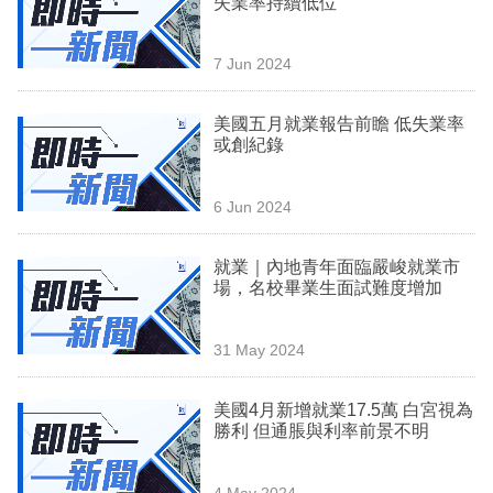
失業率持續低位
業
科
7 Jun 2024
技
美國五月就業報告前瞻 低失業率
職
或創紀錄
場
6 Jun 2024
生
活
就業｜內地青年面臨嚴峻就業市
場，名校畢業生面試難度增加
時
事
31 May 2024
專
欄
美國4月新增就業17.5萬 白宮視為
勝利 但通脹與利率前景不明
訂
閱
4 May 2024