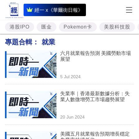
即
經一 x《華爾街日報》
時
財
港股IPO
匯金
Pokemon卡
美股科技股
經
專題合輯：
就業
專
六月就業報告預測 美國勞動市場
題
展望
投
5 Jul 2024
資
樓
失業率｜香港最新數據分析：失
業人數微增勞工市場趨勢展望
市
理
20 Jun 2024
財
美國五月就業報告預期增長穩定
商