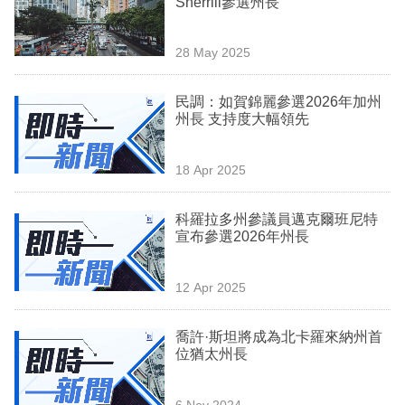
Sherrill參選州長
業
科
28 May 2025
技
民調：如賀錦麗參選2026年加州
職
州長 支持度大幅領先
場
18 Apr 2025
生
活
科羅拉多州參議員邁克爾班尼特
宣布參選2026年州長
時
事
12 Apr 2025
專
欄
喬許·斯坦將成為北卡羅來納州首
位猶太州長
訂
閱
6 Nov 2024