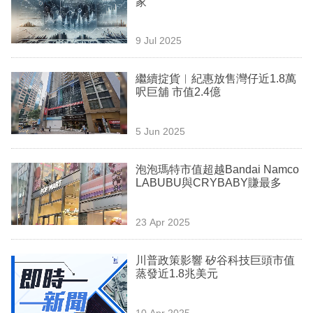
家
業
科
9 Jul 2025
技
繼續掟貨︳紀惠放售灣仔近1.8萬
職
呎巨舖 市值2.4億
場
5 Jun 2025
生
活
泡泡瑪特市值超越Bandai Namco
LABUBU與CRYBABY賺最多
時
事
23 Apr 2025
專
欄
川普政策影響 矽谷科技巨頭市值
蒸發近1.8兆美元
訂
閱
10 Apr 2025