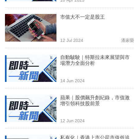
專
區
市值大不一定是股王
12 Jul 2024
潘家榮
自動駊駛｜特斯拉未來展望與市
場潛力全面分析
14 Jun 2024
蘋果｜股價飆升創紀錄，市值激
增引領科技股前景
12 Jun 2024
私有化｜香港上市公司市值低追