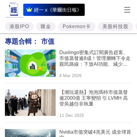
即
經一 x《華爾街日報》
時
財
港股IPO
匯金
Pokemon卡
美股科技股
經
專題合輯：
市值
專
Duolingo密集式訂閱廣告趕客、
題
市值蒸發逾8成！管理層轉下令走
親民路線：下放AI功能、減少對
投
免費版用戶「干擾」
4 Mar 2026
資
樓
【潮玩退熱】泡泡瑪特市值蒸發
逾2000億 王寧變招 引 LVMH 高
市
管吳越任非執董
理
11 Dec 2025
財
Nvidia市值突破4兆美元 成全球首
商