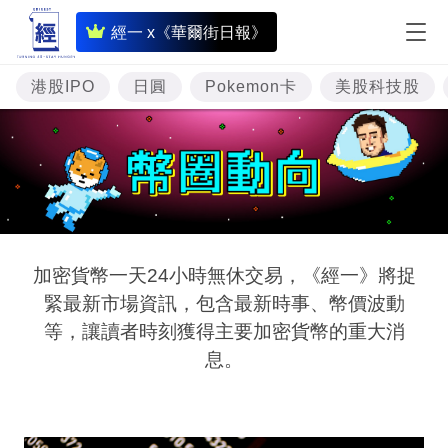
即
經一 x《華爾街日報》
時
財
港股IPO
日圓
Pokemon卡
美股科技股
經
專
題
投
資
加密貨幣一天24小時無休交易，《經一》將捉
樓
緊最新市場資訊，包含最新時事、幣價波動
市
等，讓讀者時刻獲得主要加密貨幣的重大消
息。
理
財
商