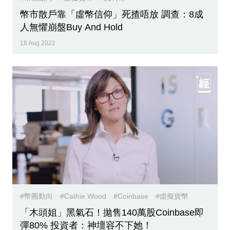
幣市散戶靠「虛幣信仰」死揸唔放 調查：8成
人無懼崩盤Buy And Hold
18 Aug 2022
#幣圈動向
#Cathie Wood
#Coinbase
#虛擬貨幣
「木頭姐」黑氣石！拋售140萬股Coinbase即
彈80% 投資者：神壇容不下她！