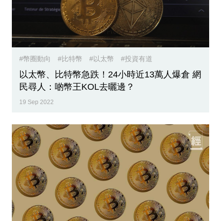
#幣圈動向
#比特幣
#以太幣
#投資有道
以太幣、比特幣急跌！24小時近13萬人爆倉 網
民尋人：啲幣王KOL去曬邊？
19 Sep 2022