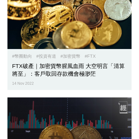
專
區
#幣圈動向
#投資有道
#加密貨幣
#FTX
FTX破產｜加密貨幣腥風血雨 大空明言「清算
將至」：客戶取回存款機會極渺茫
14 Nov 2022