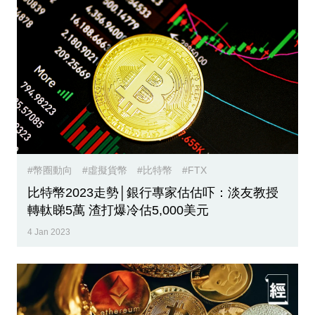
業
科
技
職
場
生
活
#幣圈動向
#虛擬貨幣
#比特幣
#FTX
時
比特幣2023走勢│銀行專家估估吓：淡友教授
事
轉軚睇5萬 渣打爆冷估5,000美元
4 Jan 2023
專
欄
訂
閱