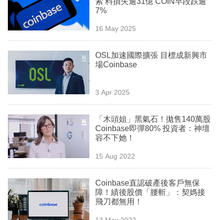
索 料損失逾31億 COIN早段跌逾
業
7%
科
16 May 2025
技
OSL加速國際擴張 目標成新興市
職
場Coinbase
場
3 Apr 2025
生
活
「木頭姐」黑氣石！拋售140萬股
Coinbase即彈80% 投資者：神壇
時
容不下她！
事
15 Aug 2022
專
欄
Coinbase直認破產後客戶無保
障！績後股價「腰斬」：契媽接
訂
飛刀都無用！
閱
13 May 2022