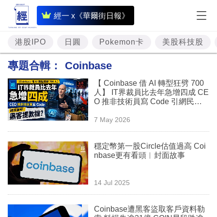
即
經一 x《華爾街日報》
時
財
港股IPO
日圓
Pokemon卡
美股科技股
經
專題合輯：
Coinbase
專
【 Coinbase 借 AI 轉型狂劈 700
題
人】 IT界裁員比去年急增四成 CE
O 推非技術員寫 Code 引網民驚
投
呼：黑客提款機？
7 May 2026
資
樓
穩定幣第一股Circle估值過高 Coi
nbase更有看頭︳封面故事
市
理
14 Jul 2025
財
Coinbase遭黑客盜取客戶資料勒
商