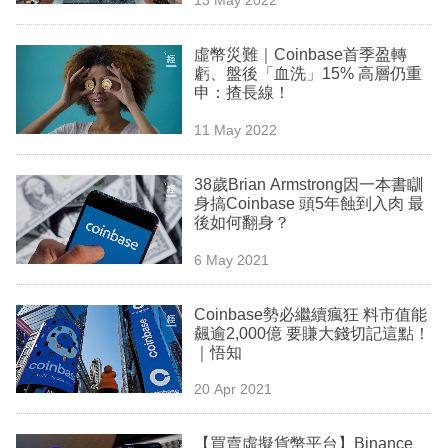
專
區
虛幣災難｜Coinbase首季盈轉
虧、盤後「血洗」15% 高層仍重
申：揸長線！
11 May 2022
38歲Brian Armstrong因一本書瞓
身搞Coinbase 頭5年蝕到入肉 最
後如何翻身？
6 May 2021
Coinbase勢必繼續瘋狂 料市值能
飆逾2,000億 要賺大錢切記這點！
｜悟知
20 Apr 2021
【買賣虛擬貨幣平台】Binance、