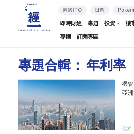
港股IPO
日圓
Poke
即時財經
專題
投資
樓
專欄
訂閱專區
專題合輯：
年利率
機管
亞洲
債券