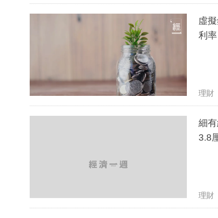
虛擬
利率
理財
細有
理財