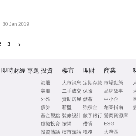
30 Jan 2019
2
3
即時財經
專題
投資
樓市
理財
商業
港股
大市消息
定期存款
市場動態
美股
二手成交
保險
品牌故事
外匯
資助房屋
儲蓄
中小企
債券
新盤
強積金
創業指南
基金觀點
裝修設計
數字銀行
營商資源庫
虛擬投資
按揭
借貸
ESG
投資熱話
樓市熱話
稅務
大灣區