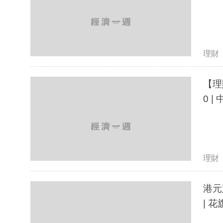
理財
【理
0 |
理財
港元
| 花