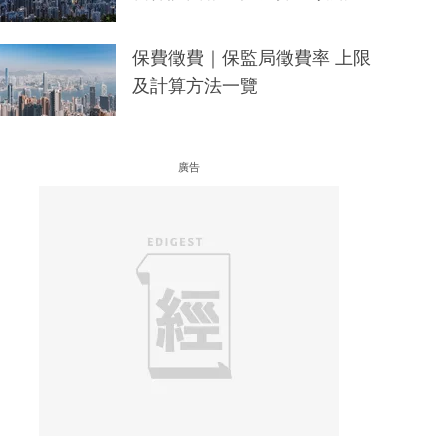
保費徵費｜保監局徵費率 上限
及計算方法一覽
廣告