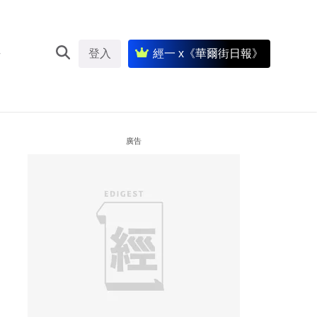
登入
經一 x《華爾街日報》
廣告