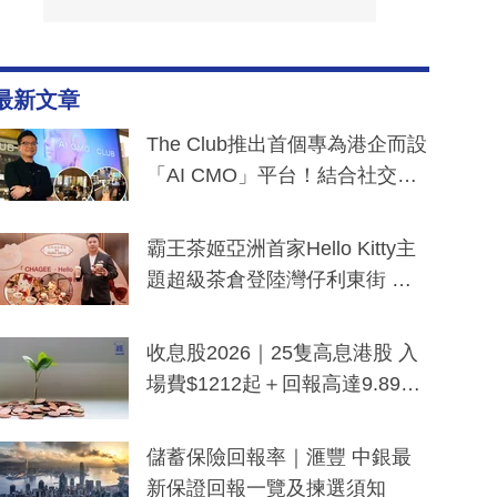
最新文章
The Club推出首個專為港企而設
「AI CMO」平台！結合社交聆
聽與廣東話大模型 助中小企數
分鐘生成「貼地」宣傳短片
霸王茶姬亞洲首家Hello Kitty主
題超級茶倉登陸灣仔利東街 推
出首創「伯爵紅茶色」Hello Kitt
y及香港限定特調系列
收息股2026｜25隻高息港股 入
場費$1212起＋回報高達9.89
厘！持續更新
儲蓄保險回報率｜滙豐 中銀最
新保證回報一覽及揀選須知