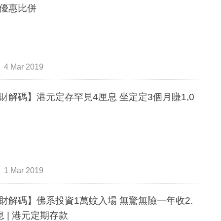
優惠比併
4 Mar 2019
財解碼】港元定存罕見4厘息 坐定定3個月賺1,0
元
1 Mar 2019
財解碼】佛系投資1萬蚊入場 無驚無險一年收2.
息 | 港元定期存款