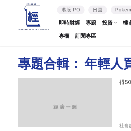
港股IPO
日圓
Poke
即時財經
專題
投資
樓
專欄
訂閱專區
專題合輯：
年輕人
得5
社會