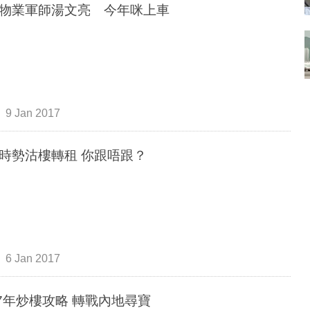
物業軍師湯文亮 今年咪上車
9 Jan 2017
時勢沽樓轉租 你跟唔跟？
6 Jan 2017
17年炒樓攻略 轉戰內地尋寶