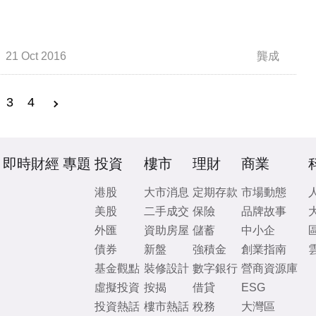
21 Oct 2016
龔成
3
4
即時財經
專題
投資
樓市
理財
商業
港股
大市消息
定期存款
市場動態
美股
二手成交
保險
品牌故事
外匯
資助房屋
儲蓄
中小企
債券
新盤
強積金
創業指南
基金觀點
裝修設計
數字銀行
營商資源庫
虛擬投資
按揭
借貸
ESG
投資熱話
樓市熱話
稅務
大灣區