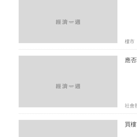
樓市
應否
社會
買樓