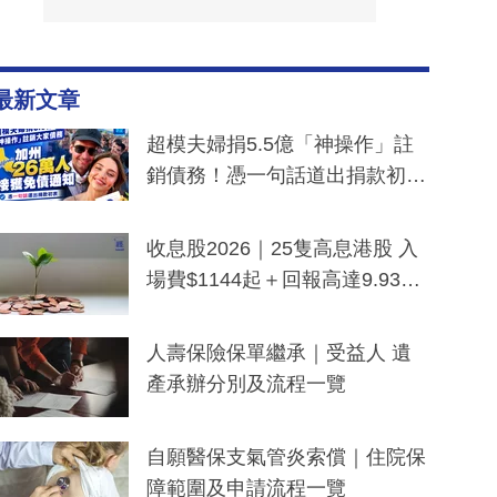
最新文章
超模夫婦捐5.5億「神操作」註
銷債務！憑一句話道出捐款初
衷：加州26萬人接獲免債通知、
一度被誤當詐騙手段
收息股2026｜25隻高息港股 入
場費$1144起＋回報高達9.93
厘！持續更新
人壽保險保單繼承｜受益人 遺
產承辦分別及流程一覽
自願醫保支氣管炎索償｜住院保
障範圍及申請流程一覽