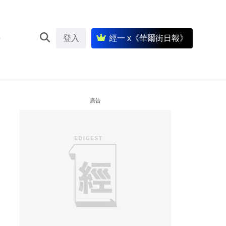
登入
經一 x《華爾街日報》
廣告