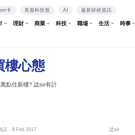
mon卡
美股科技股
AI
最新財經資訊
市
理財
商業
科技
職場
生活
時事
買樓心態
0萬點住新樓? 諗sir有計
熱話
8 Feb 2017
諗sir