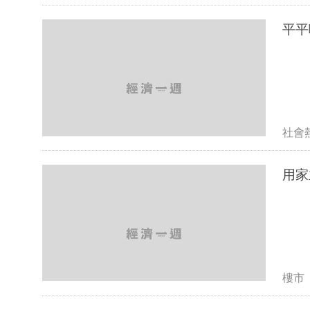
平平
社會
用家
樓市