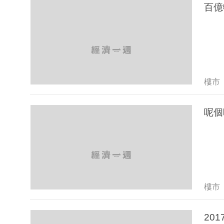
百億
樓市
呢個
樓市
20