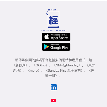
新傳媒集團的數碼平台包括多個網站和應用程式，如
《新假期》
、
《GOtrip》
、
《NM+新Monday》
、
《東方
新地》
、
《more》
、
《Sunday Kiss 親子童萌》
、
《經
濟一週》
。