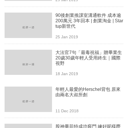
專
區
90後創業推課室溝通軟件 成本逾
200萬元 3年回本 | 創業淘金 | Star
tup新世代
25 Jan 2019
大法官7句「最毒祝福」贈畢業生
20歲30歲年輕人受用終生｜國際
視野
18 Jan 2019
年輕人最愛的Herschel背包 原來
由兩名大叔所創
11 Dec 2018
股神畢菲特成功竅門 練好呢樣嘢