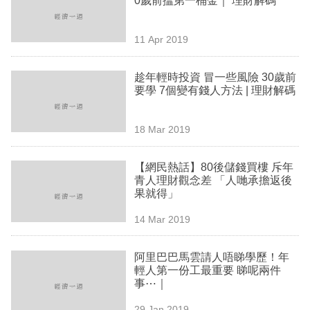
0歲前搵第一桶金｜ 理財解碼
業
科
11 Apr 2019
技
趁年輕時投資 冒一些風險 30歲前
職
要學 7個變有錢人方法 | 理財解碼
場
18 Mar 2019
生
活
【網民熱話】80後儲錢買樓 斥年
青人理財觀念差 「人哋承擔返後
時
果就得」
事
14 Mar 2019
專
欄
阿里巴巴馬雲請人唔睇學歷！年
輕人第一份工最重要 睇呢兩件
訂
事⋯｜
閱
29 Jan 2019