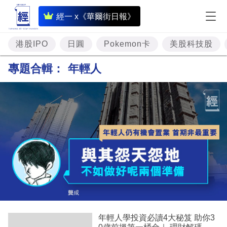
即
經一 x《華爾街日報》
時
財
港股IPO
日圓
Pokemon卡
美股科技股
經
專題合輯：
年輕人
專
題
投
資
樓
市
理
財
年輕人學投資必讀4大秘笈 助你3
商