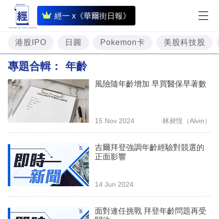
即
經一 x《華爾街日報》
時
財
港股IPO
日圓
Pokemon卡
美股科技股
經
專題合輯：
年齡
專
風險隨年齡增加 早買醫保早著數
題
投
15 Nov 2024
林昶恆（Alvin）
資
樓
吉爾拜登強調年齡經驗對競選的
正面影響
市
理
14 Jun 2024
財
面對連任挑戰 拜登年齡問題再受
商