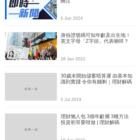
關注
業
科
6 Jun 2024
技
身份證號碼可知年齡及出生地！
職
英文字母「Z字頭」代表啲咩？
場
28 Jan 2022
生
活
30歲未開始儲蓄唔算遲 由基本知
識到實踐 令你有錢剩｜理財解碼
時
事
5 Jul 2019
專
欄
理財懶人包 3個年齡層 3種方法
投資初哥要咁做 | 理財解碼
訂
閱
19 Apr 2019