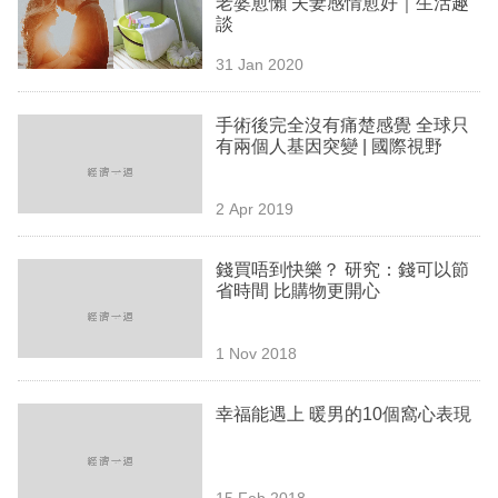
老婆愈懶 夫妻感情愈好｜生活趣
業
談
科
31 Jan 2020
技
手術後完全沒有痛楚感覺 全球只
職
有兩個人基因突變 | 國際視野
場
2 Apr 2019
生
活
錢買唔到快樂？ 研究：錢可以節
省時間 比購物更開心
時
事
1 Nov 2018
專
欄
幸福能遇上 暖男的10個窩心表現
訂
閱
15 Feb 2018