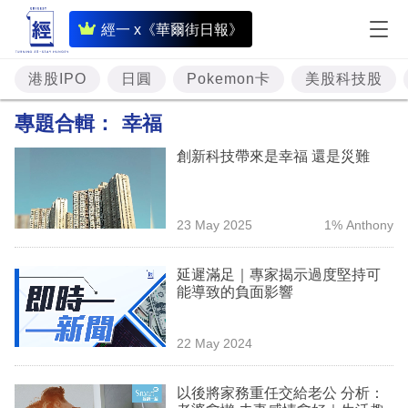
即
經一 x《華爾街日報》
時
財
港股IPO
日圓
Pokemon卡
美股科技股
經
專題合輯：
幸福
專
創新科技帶來是幸福 還是災難
題
投
23 May 2025
1% Anthony
資
樓
延遲滿足｜專家揭示過度堅持可
能導致的負面影響
市
理
22 May 2024
財
以後將家務重任交給老公 分析：
商