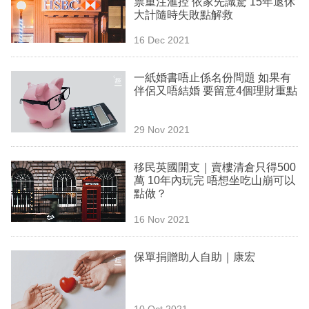
票重注滙控 依家先識驚 15年退休
業
大計隨時失敗點解救
科
16 Dec 2021
技
一紙婚書唔止係名份問題 如果有
職
伴侶又唔結婚 要留意4個理財重點
場
29 Nov 2021
生
活
移民英國開支｜賣樓清倉只得500
萬 10年內玩完 唔想坐吃山崩可以
時
點做？
事
16 Nov 2021
專
欄
保單捐贈助人自助｜康宏
訂
閱
10 Oct 2021