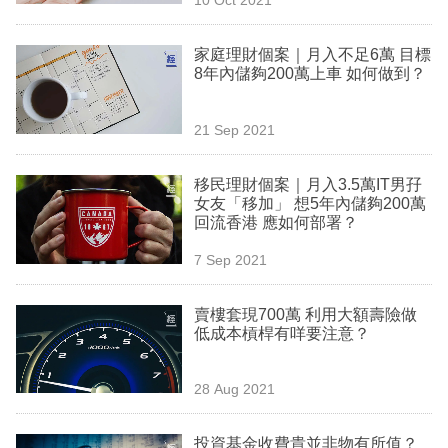
專
區
家庭理財個案｜月入不足6萬 目標
8年內儲夠200萬上車 如何做到？
21 Sep 2021
移民理財個案｜月入3.5萬IT男孖
女友「移加」 想5年內儲夠200萬
回流香港 應如何部署？
7 Sep 2021
賣樓套現700萬 利用大額壽險做
低成本槓桿有咩要注意？
28 Aug 2021
投資基金收費貴並非物有所值？