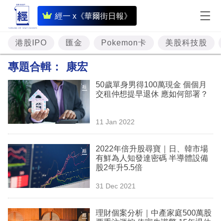
即
經一 x《華爾街日報》
時
財
港股IPO
匯金
Pokemon卡
美股科技股
經
專題合輯：
康宏
專
50歲單身男得100萬現金 個個月
題
交租仲想提早退休 應如何部署？
投
11 Jan 2022
資
樓
2022年倍升股尋寶｜日、韓市場
有鮮為人知發達密碼 半導體設備
市
股2年升5.5倍
理
31 Dec 2021
財
理財個案分析｜中產家庭500萬股
商