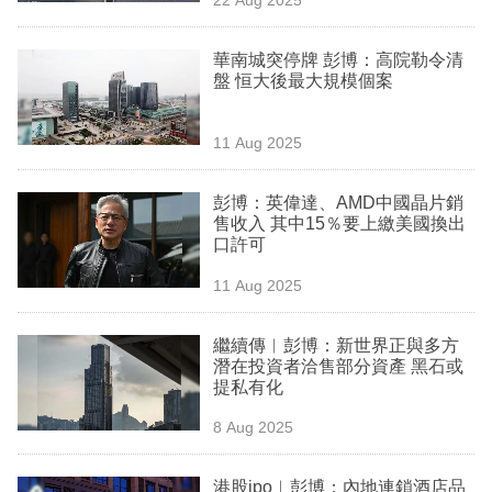
專
區
華南城突停牌 彭博：高院勒令清
盤 恒大後最大規模個案
11 Aug 2025
彭博：英偉達、AMD中國晶片銷
售收入 其中15％要上繳美國換出
口許可
11 Aug 2025
繼續傳︳彭博：新世界正與多方
潛在投資者洽售部分資產 黑石或
提私有化
8 Aug 2025
港股ipo︳彭博：內地連鎖酒店品