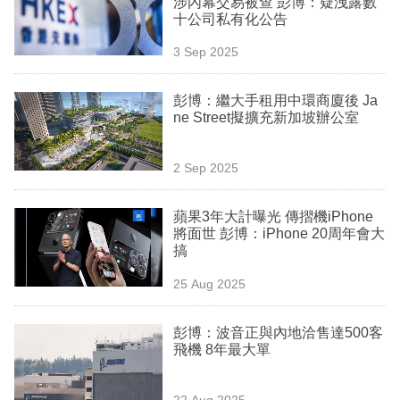
涉內幕交易被查 彭博：疑洩露數
業
十公司私有化公告
科
3 Sep 2025
技
彭博：繼大手租用中環商廈後 Ja
職
ne Street擬擴充新加坡辦公室
場
2 Sep 2025
生
活
蘋果3年大計曝光 傳摺機iPhone
將面世 彭博：iPhone 20周年會大
時
搞
事
25 Aug 2025
專
欄
彭博：波音正與內地洽售達500客
飛機 8年最大單
訂
閱
22 Aug 2025