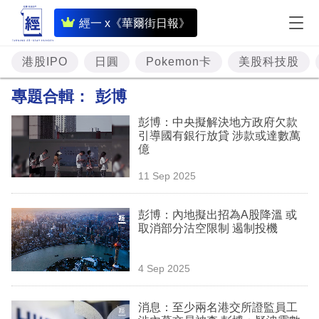
即
經一 x《華爾街日報》
時
財
港股IPO
日圓
Pokemon卡
美股科技股
經
專題合輯：
彭博
專
彭博：中央擬解決地方政府欠款
題
引導國有銀行放貸 涉款或達數萬
億
投
11 Sep 2025
資
樓
彭博：內地擬出招為A股降溫 或
取消部分沽空限制 遏制投機
市
理
4 Sep 2025
財
消息：至少兩名港交所證監員工
商