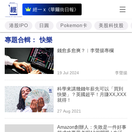
即
經一 x《華爾街日報》
時
財
港股IPO
日圓
Pokemon卡
美股科技股
經
專題合輯：
快樂
專
錢愈多愈爽？︳李聲揚專欄
題
投
19 Jul 2024
李聲揚
資
樓
科學來講幾錢年薪先可以「買到
快樂」？英國超平！月賺XX,XXX
市
就得！
理
27 Aug 2021
財
Amazon創辦人：失敗是一件好事
商