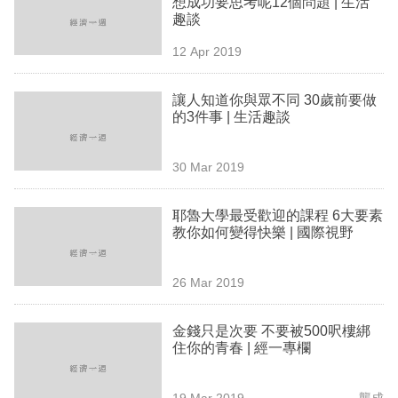
想成功要思考呢12個問題 | 生活
業
趣談
科
12 Apr 2019
技
讓人知道你與眾不同 30歲前要做
職
的3件事 | 生活趣談
場
30 Mar 2019
生
活
耶魯大學最受歡迎的課程 6大要素
教你如何變得快樂 | 國際視野
時
事
26 Mar 2019
專
欄
金錢只是次要 不要被500呎樓綁
住你的青春 | 經一專欄
訂
閱
19 Mar 2019
龔成