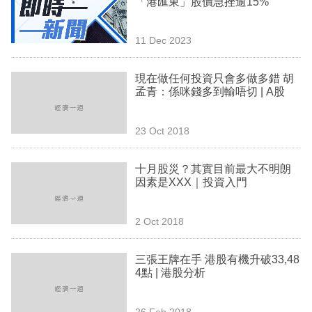
「港匯東」股價急挫逾15%
業
科
11 Dec 2023
技
現在做任何投資只會多做多錯 胡
職
孟青：係咪錢多到輸唔切 | A股
場
23 Oct 2018
生
活
十月股災？其實目前最大不明朗
因素是XXX｜投資入門
時
事
2 Oct 2018
專
欄
三張王牌在手 港股有機升破33,48
4點 | 港股分析
訂
閱
26 Feb 2018