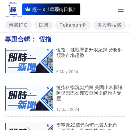
即
經一 x《華爾街日報》
時
財
港股IPO
日圓
Pokemon卡
美股科技股
經
專題合輯：
恆指
專
恆指｜挑戰歷史升浪紀錄 分析師
題
預測市場趨勢
投
6 May 2024
資
樓
恆指科指瀉點插幅 美團小米騰訊
阿里巴巴友邦安踏阿里健康均受
市
壓
理
17 Jan 2024
財
李寧斥22億元向恒地購入北角
商