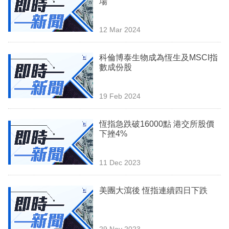
場
業
科
12 Mar 2024
技
科倫博泰生物成為恆生及MSCI指
職
數成份股
場
19 Feb 2024
生
活
恆指急跌破16000點 港交所股價
下挫4%
時
事
11 Dec 2023
專
欄
美團大瀉後 恆指連續四日下跌
訂
閱
29 Nov 2023