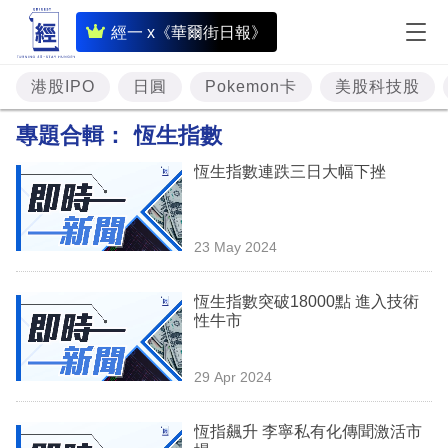
即
經一 x《華爾街日報》
時
財
港股IPO
日圓
Pokemon卡
美股科技股
經
專題合輯：
恆生指數
專
恆生指數連跌三日大幅下挫
題
投
23 May 2024
資
樓
恆生指數突破18000點 進入技術
性牛市
市
理
29 Apr 2024
財
恆指飆升 李寧私有化傳聞激活市
商