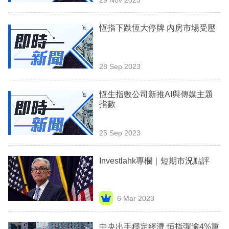
專
區
恆指下跌恆大停牌 內房市場受壓
28 Sep 2023
恆生指數公司新推AI與傳媒主題
指數
25 Sep 2023
Investlahk專欄｜短期市況點評
6 Mar 2023
中央出手穩定經濟 恒指彈逾4%重