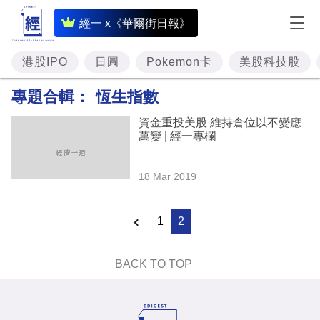
即
經一 x《華爾街日報》
時
財
港股IPO
日圓
Pokemon卡
美股科技股
經
專題合輯：
恆生指數
專
資金重投美股 維持倉位以不變應
題
萬變 | 經一專欄
投
18 Mar 2019
資
樓
1
2
市
理
BACK TO TOP
財
商