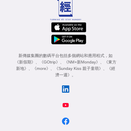
業
科
技
職
場
新傳媒集團的數碼平台包括多個網站和應用程式，如
生
《新假期》
、
《GOtrip》
、
《NM+新Monday》
、
《東方
活
新地》
、
《more》
、
《Sunday Kiss 親子童萌》
、
《經
濟一週》
。
時
事
專
欄
訂
閱