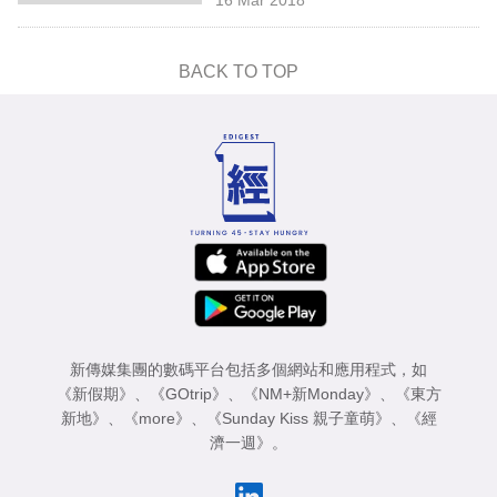
專
區
BACK TO TOP
新傳媒集團的數碼平台包括多個網站和應用程式，如
《新假期》
、
《GOtrip》
、
《NM+新Monday》
、
《東方
新地》
、
《more》
、
《Sunday Kiss 親子童萌》
、
《經
濟一週》
。