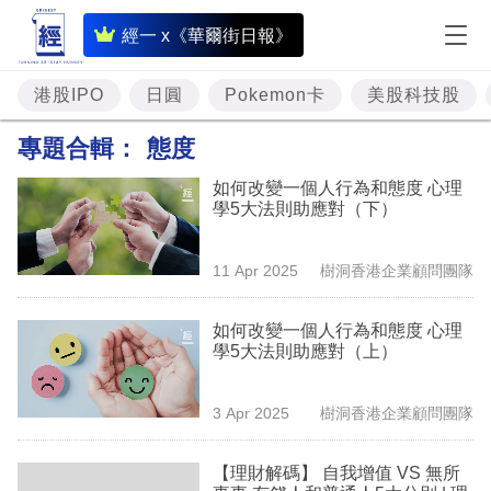
即
經一 x《華爾街日報》
時
財
港股IPO
日圓
Pokemon卡
美股科技股
經
專題合輯：
態度
專
如何改變一個人行為和態度 心理
題
學5大法則助應對（下）
投
11 Apr 2025
樹洞香港企業顧問團隊
資
樓
如何改變一個人行為和態度 心理
學5大法則助應對（上）
市
理
3 Apr 2025
樹洞香港企業顧問團隊
財
【理財解碼】 自我增值 VS 無所
商