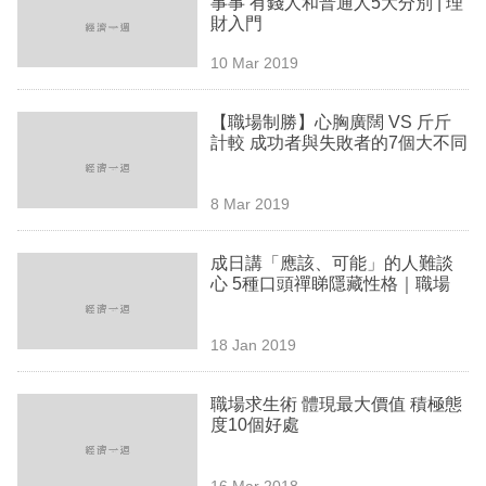
事事 有錢人和普通人5大分別 | 理
業
財入門
科
10 Mar 2019
技
【職場制勝】心胸廣闊 VS 斤斤
職
計較 成功者與失敗者的7個大不同
場
8 Mar 2019
生
活
成日講「應該、可能」的人難談
心 5種口頭禪睇隱藏性格｜職場
時
事
18 Jan 2019
專
欄
職場求生術 體現最大價值 積極態
度10個好處
訂
閱
16 Mar 2018