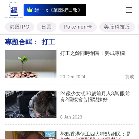
即
經一 x《華爾街日報》
時
財
港股IPO
日圓
Pokemon卡
美股科技股
經
專題合輯：
打工
專
打工之餘同時創富︳龔成專欄
題
投
20 Dec 2024
龔成
資
樓
24歲少女想30歲前月入3萬 眼前
有2個機會苦惱點揀好
市
理
6 Jan 2023
財
盤點香港伏工四大特點 網民：是
商