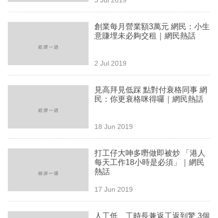
專
區
創業每月營業額3萬元 網民：小生
意賺埋未必夠交租｜網民熱話
2 Jul 2019
見高拜見低踩 點對付衰格同事 網
民：你更衰格咪得囉｜網民熱話
18 Jun 2019
打工仔大呻多嘢做即被炒 「港人
每天工作18小時是必須」｜網民
熱話
17 Jun 2019
人工低、工時長兼返工返到驚 3個