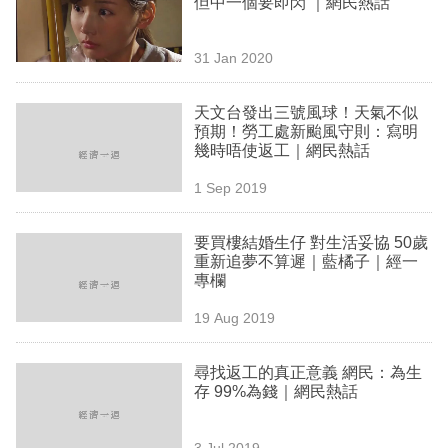
但中一個要即閃 ｜網民熱話
業
科
31 Jan 2020
技
天文台發出三號風球！天氣不似
職
預期！勞工處新颱風守則：寫明
幾時唔使返工｜網民熱話
場
1 Sep 2019
生
活
要買樓結婚生仔 對生活妥協 50歲
重新追夢不算遲｜藍橘子｜經一
時
專欄
事
19 Aug 2019
專
欄
尋找返工的真正意義 網民：為生
存 99%為錢｜網民熱話
訂
閱
3 Jul 2019