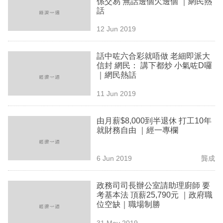
係交易 無話邊個欠邊個 ｜網民熱
業
話
科
12 Jun 2019
技
話中咗六合彩就唔做 老細即派大
職
信封 網民： 講下都炒 小氣咗D囉
｜網民熱話
場
11 Jun 2019
生
活
由月薪$8,000到半退休 打工10年
就財務自由 ｜經一專欄
時
事
6 Jun 2019
龔成
專
欄
政務司司長辦公室請助理廚師 要
考基本法 頂薪25,790元 ｜政府職
訂
位空缺｜職場制勝
閱
31 May 2019