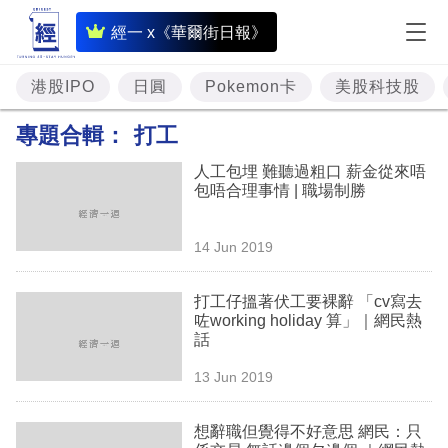
即
經一 x《華爾街日報》
時
財
港股IPO
日圓
Pokemon卡
美股科技股
經
專題合輯：
打工
專
人工包埋 難聽過粗口 薪金從來唔
題
包唔合理事情 | 職場制勝
投
14 Jun 2019
資
樓
打工仔搵著伏工要裸辭 「cv寫去
咗working holiday 算」｜網民熱
市
話
理
13 Jun 2019
財
想辭職但覺得不好意思 網民：只
商