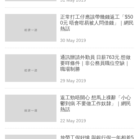
專
區
正常打工仔應該帶幾錢返工「$50
0元 唔會咁易被人問借錢」｜網民
熱話
30 May 2019
通訊辦請外勤員 日薪763元 想做
要咩條件｜非公務員職位空缺｜
職場制勝
29 May 2019
返工勁唔開心 想馬上祼辭「小心
鬱到病 不要做工作奴隸」｜網民
熱話
22 May 2019
放勞工假好慘 與銀行假一年相差5