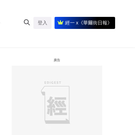
登入
經一 x《華爾街日報》
廣告