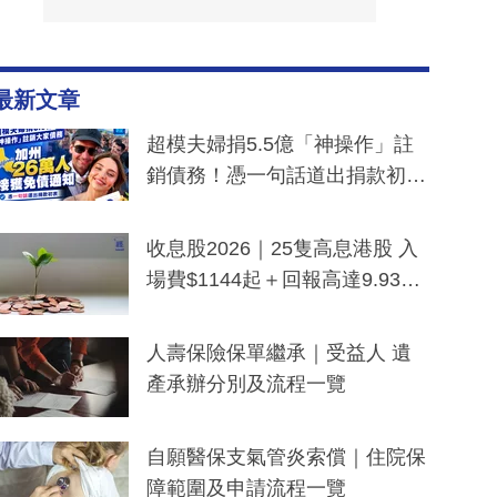
最新文章
超模夫婦捐5.5億「神操作」註
銷債務！憑一句話道出捐款初
衷：加州26萬人接獲免債通知、
一度被誤當詐騙手段
收息股2026｜25隻高息港股 入
場費$1144起＋回報高達9.93
厘！持續更新
人壽保險保單繼承｜受益人 遺
產承辦分別及流程一覽
自願醫保支氣管炎索償｜住院保
障範圍及申請流程一覽