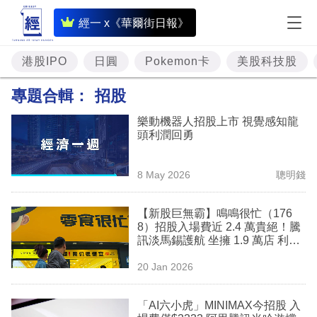
即
經一 x《華爾街日報》
時
財
港股IPO
日圓
Pokemon卡
美股科技股
經
專題合輯：
招股
專
樂動機器人招股上市 視覺感知龍
題
頭利潤回勇
投
8 May 2026
聰明錢
資
樓
【新股巨無霸】鳴鳴很忙（176
8）招股入場費近 2.4 萬貴絕！騰
市
訊淡馬錫護航 坐擁 1.9 萬店 利潤
激增 2.2 倍
理
20 Jan 2026
財
「AI六小虎」MINIMAX今招股 入
商