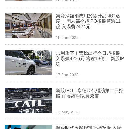
專
區
集資淨額兩成用於提升品牌知名
度 ︳周六福今起IPO招股籌逾11
億 入場費2424元
18 Jun 2025
吉利旗下︳曹操出行今日起招股
入場費4236元 籌逾18億 ︳新股IP
O
17 Jun 2025
新股IPO︳寧德時代繼續第二日招
股 孖展超額認購36倍
13 May 2025
寧德時代今起輕微折讓招股 入場