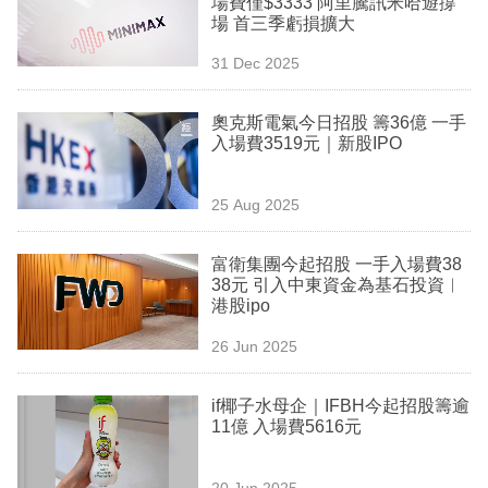
場費僅$3333 阿里騰訊米哈遊撐
業
場 首三季虧損擴大
科
31 Dec 2025
技
奧克斯電氣今日招股 籌36億 一手
職
入場費3519元｜新股IPO
場
25 Aug 2025
生
活
富衛集團今起招股 一手入場費38
38元 引入中東資金為基石投資︳
時
港股ipo
事
26 Jun 2025
專
欄
if椰子水母企｜IFBH今起招股籌逾
11億 入場費5616元
訂
閱
20 Jun 2025