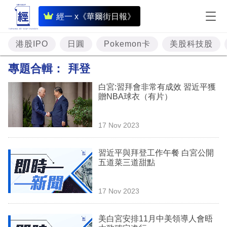
即
經一 x《華爾街日報》
時
財
港股IPO
日圓
Pokemon卡
美股科技股
經
專題合輯：
拜登
專
白宮:習拜會非常有成效 習近平獲
題
贈NBA球衣（有片）
投
17 Nov 2023
資
樓
習近平與拜登工作午餐 白宮公開
五道菜三道甜點
市
理
17 Nov 2023
財
美白宮安排11月中美領導人會晤
商