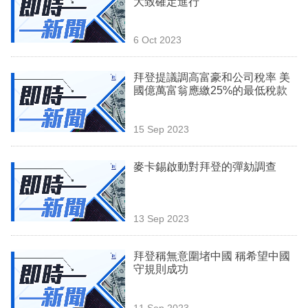
大致確定進行
業
科
6 Oct 2023
技
拜登提議調高富豪和公司稅率 美
職
國億萬富翁應繳25%的最低稅款
場
15 Sep 2023
生
活
麥卡錫啟動對拜登的彈劾調查
時
事
13 Sep 2023
專
欄
拜登稱無意圍堵中國 稱希望中國
守規則成功
訂
閱
11 Sep 2023