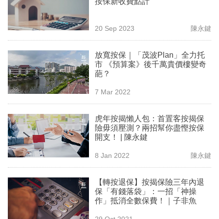
按保新收費點計
業
科
20 Sep 2023
陳永鍵
技
放寬按保｜「茂波Plan」全力托
職
市 《預算案》後千萬貴價樓變奇
葩？
場
7 Mar 2022
生
活
虎年按揭懶人包：首置客按揭保
險毋須壓測？兩招幫你盡慳按保
時
開支！ | 陳永鍵
事
8 Jan 2022
陳永鍵
專
欄
【轉按退保】按揭保險三年內退
保「有錢落袋」：一招「神操
訂
作」抵消全數保費！｜子非魚
閱
29 Oct 2021