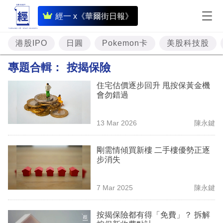
即
經一 x《華爾街日報》
時
財
港股IPO
日圓
Pokemon卡
美股科技股
經
專題合輯：
按揭保險
專
住宅估價逐步回升 甩按保黃金機
題
會勿錯過
投
13 Mar 2026
陳永鍵
資
樓
剛需情傾買新樓 二手樓優勢正逐
步消失
市
理
7 Mar 2025
陳永鍵
財
按揭保險都有得「免費」？ 拆解
商