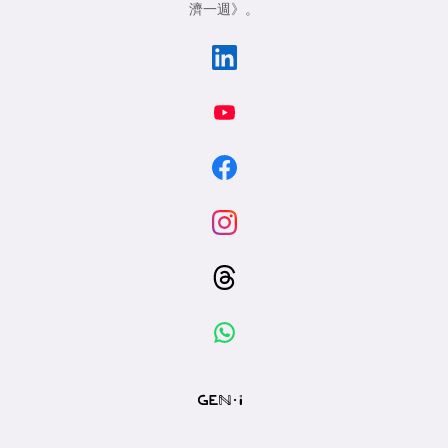
濟一週》
。
專
區