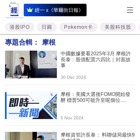
即
經一 x《華爾街日報》
時
財
港股IPO
日圓
Pokemon卡
美股科技股
經
專題合輯：
摩根
專
中國數據要看2025年3月 摩根許
題
長泰：股債配置六四比｜封面故
事
投
30 Dec 2024
資
樓
摩根：美國大選後FOMO開始發
酵 標普500可能升至呢個位….
市
理
5 Nov 2024
財
摩根資管許長泰： 料聯儲局最快9
商