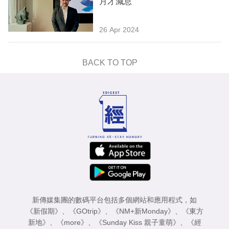
月才減息
業
科
26 Apr 2024
技
BACK TO TOP
職
場
生
活
時
事
專
欄
新傳媒集團的數碼平台包括多個網站和應用程式，如
訂
《新假期》
、
《GOtrip》
、
《NM+新Monday》
、
《東方
閱
新地》
、
《more》
、
《Sunday Kiss 親子童萌》
、
《經