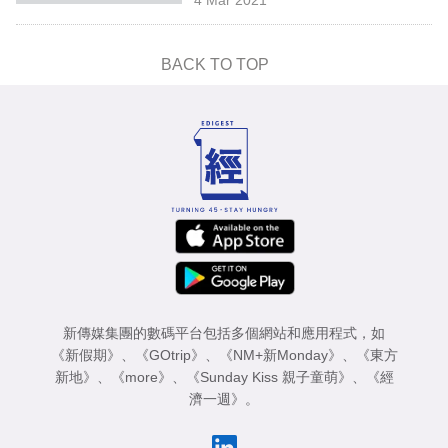
專
區
BACK TO TOP
新傳媒集團的數碼平台包括多個網站和應用程式，如
《新假期》
、
《GOtrip》
、
《NM+新Monday》
、
《東方
新地》
、
《more》
、
《Sunday Kiss 親子童萌》
、
《經
濟一週》
。