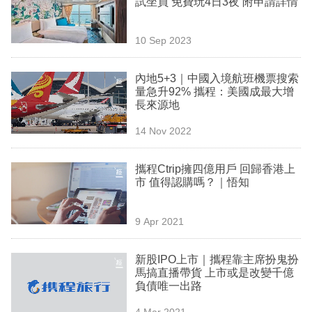
試坐員 免費玩4日3夜 附申請詳情
業
科
10 Sep 2023
技
內地5+3｜中國入境航班機票搜索
職
量急升92% 攜程：美國成最大增
長來源地
場
14 Nov 2022
生
活
攜程Ctrip擁四億用戶 回歸香港上
市 值得認購嗎？｜悟知
時
事
9 Apr 2021
專
欄
新股IPO上市｜攜程靠主席扮鬼扮
馬搞直播帶貨 上市或是改變千億
訂
負債唯一出路
閱
4 Mar 2021