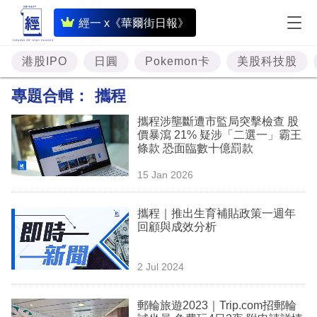
即
經一 x《華爾街日報》
時
財
港股IPO
日圓
Pokemon卡
美股科技股
經
專題合輯：
攜程
專
攜程涉壟斷遭市監局突擊檢查 股
題
價暴瀉 21% 疑涉「二選一」霸王
條款 恐面臨數十億罰款
投
15 Jan 2026
資
樓
攜程｜推出生育補貼政策一週年
回顧與成效分析
市
理
2 Jul 2024
財
郵輪旅遊2023｜Trip.com招郵輪
商