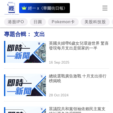
即
經一 x《華爾街日報》
時
財
港股IPO
日圓
Pokemon卡
美股科技股
經
專題合輯：
支出
專
英國夫婦帶6歲女兒環遊世界 驚喜
題
發現每月支出是留家的一半
投
16 Sep 2025
資
樓
總統選戰廣告激戰 十月支出排行
榜揭曉
市
理
28 Oct 2024
財
眾議院共和黨領袖依賴民主黨支
商