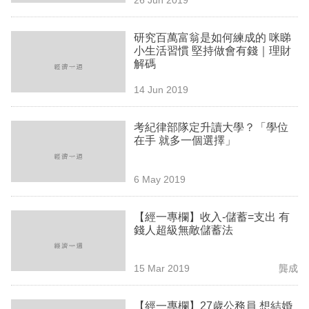
專
區
研究百萬富翁是如何練成的 咪睇
小生活習慣 堅持做會有錢｜理財
解碼
14 Jun 2019
考紀律部隊定升讀大學？「學位
在手 就多一個選擇」
6 May 2019
【經一專欄】收入-儲蓄=支出 有
錢人超級無敵儲蓄法
15 Mar 2019
龔成
【經一專欄】27歲公務員 想結婚