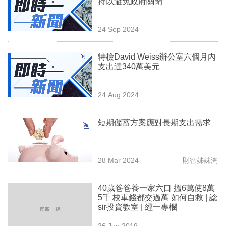
持以避免政府關閉
業
科
24 Sep 2024
技
特檢David Weiss辦公室六個月內
職
支出達340萬美元
場
24 Aug 2024
生
活
短期儲蓄方案應對長期支出需求
時
事
28 Mar 2024
財智姊妹淘
專
欄
40歲爸爸養一家六口 搵6萬使8萬
5千 校車錢都交過萬 如何自救 | 諗
訂
sir投資教室 | 經一專欄
閱
26 Jun 2019