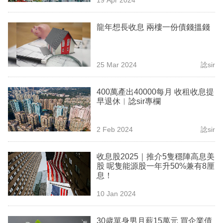
專
區
龍年想長收息 兩樓一份債錢搵錢
25 Mar 2024
諗sir
400萬產出40000每月 收租收息提
早退休︳諗sir專欄
2 Feb 2024
諗sir
收息股2025｜推介5隻穩陣高息美
股 呢隻能源股一年升50%兼有8厘
息！
10 Jan 2024
30歲單身男月薪15萬元 買企業債