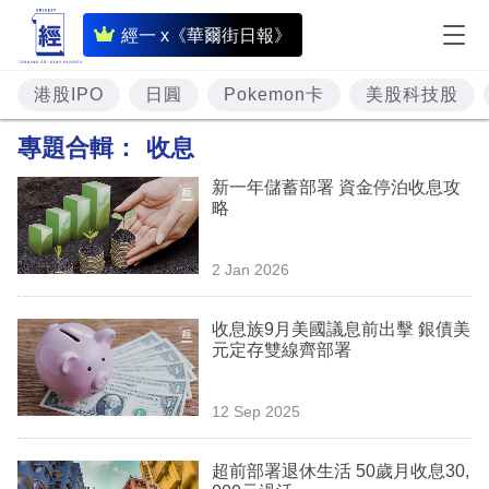
即
經一 x《華爾街日報》
時
財
港股IPO
日圓
Pokemon卡
美股科技股
經
專題合輯：
收息
專
新一年儲蓄部署 資金停泊收息攻
題
略
投
2 Jan 2026
資
樓
收息族9月美國議息前出擊 銀債美
元定存雙線齊部署
市
理
12 Sep 2025
財
超前部署退休生活 50歲月收息30,
商