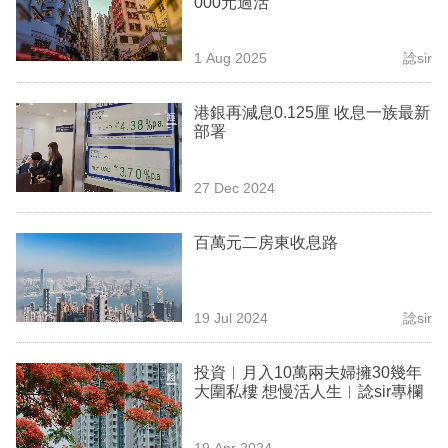
000元過活
業
科
1 Aug 2025
諗sir
技
港銀再減息0.125厘 收息一族最新
職
部署
場
27 Dec 2024
生
活
百萬元二房東收息路
時
事
19 Jul 2024
諗sir
專
欄
投資︳月入10萬兩夫婦擁30幾年
大圍私樓 想慢活人生︳諗sir專欄
訂
閱
19 Apr 2024