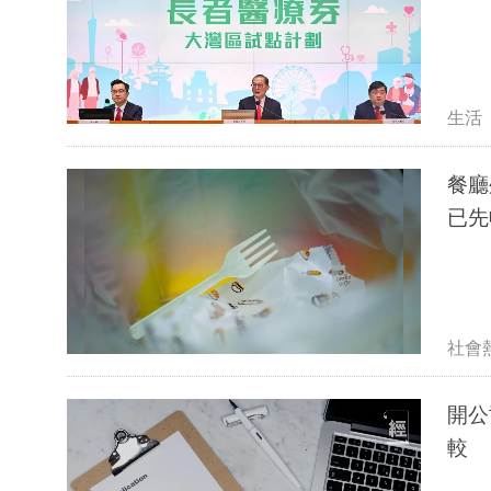
生活
餐廳
已先
社會
開公
較