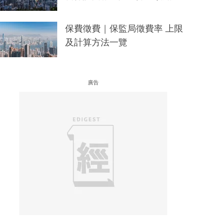
保費徵費｜保監局徵費率 上限
及計算方法一覽
廣告