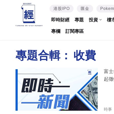
港股IPO
匯金
Poke
即時財經
專題
投資
樓
專欄
訂閱專區
專題合輯：
收費
富士
起徵
時事