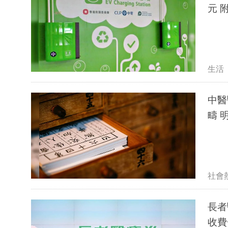
元 
生活
中醫
疇 
社會
長者
收費