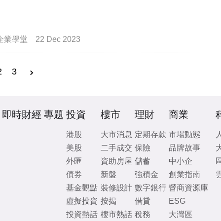
企業學堂
22 Dec 2023
2
3
即時財經
專題
投資
樓市
理財
商業
港股
大市消息
定期存款
市場動態
美股
二手成交
保險
品牌故事
外匯
資助房屋
儲蓄
中小企
債券
新盤
強積金
創業指南
基金觀點
裝修設計
數字銀行
營商資源庫
虛擬投資
按揭
借貸
ESG
投資熱話
樓市熱話
稅務
大灣區