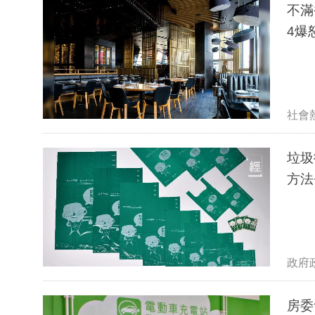
不滿
4爆
社會
垃圾
方法
政府
房委