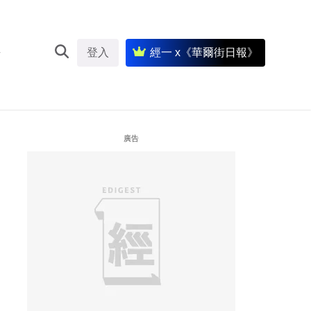
登入
經一 x《華爾街日報》
廣告