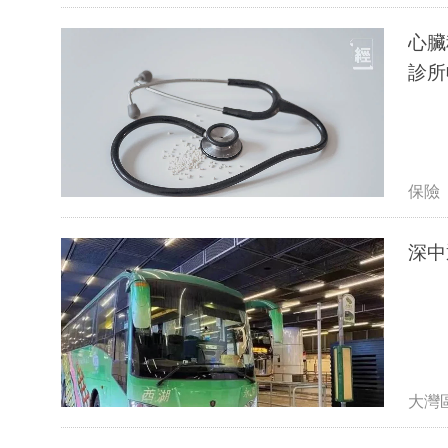
心臟
診所
保險
深中
大灣