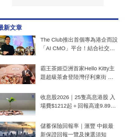
最新文章
The Club推出首個專為港企而設
「AI CMO」平台！結合社交聆
聽與廣東話大模型 助中小企數
分鐘生成「貼地」宣傳短片
霸王茶姬亞洲首家Hello Kitty主
題超級茶倉登陸灣仔利東街 推
出首創「伯爵紅茶色」Hello Kitt
y及香港限定特調系列
收息股2026｜25隻高息港股 入
場費$1212起＋回報高達9.89
厘！持續更新
儲蓄保險回報率｜滙豐 中銀最
新保證回報一覽及揀選須知