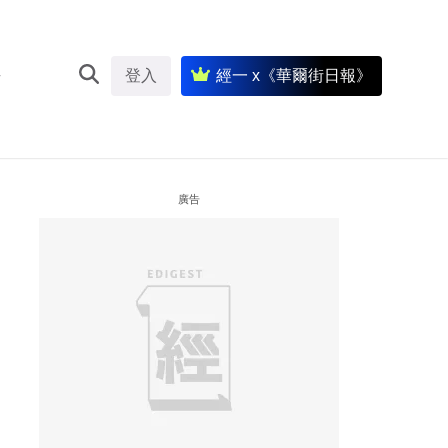
登入
經一 x《華爾街日報》
廣告