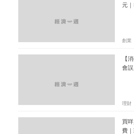
元｜I
創業
【消
會誤
理財
買咩
費｜