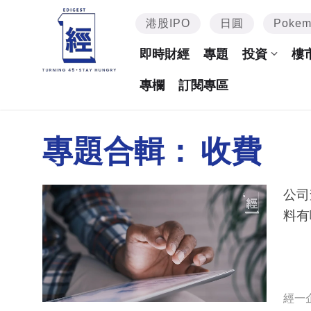
港股IPO
日圓
Poke
即時財經
專題
投資
樓
專欄
訂閱專區
專題合輯：
收費
公司
料有
經一