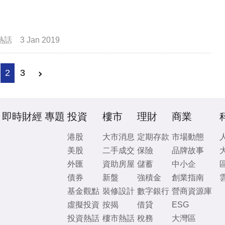
熱話
3 Jan 2019
2
3
即時財經
專題
投資
樓市
理財
商業
港股
大市消息
定期存款
市場動態
美股
二手成交
保險
品牌故事
外匯
資助房屋
儲蓄
中小企
債券
新盤
強積金
創業指南
基金觀點
裝修設計
數字銀行
營商資源庫
虛擬投資
按揭
借貸
ESG
投資熱話
樓市熱話
稅務
大灣區