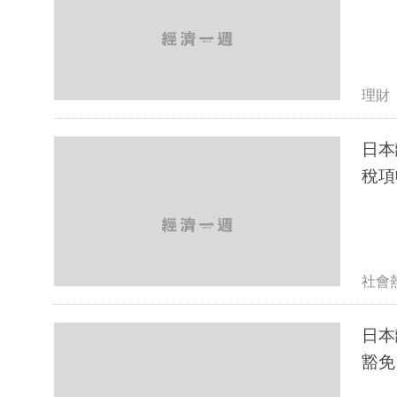
理財
日本
稅項
社會
日本離
豁免