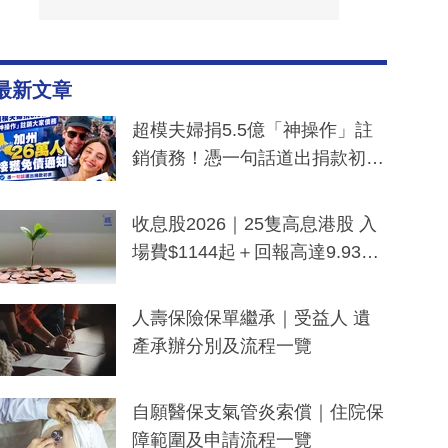
最新文章
超模夫婦捐5.5億「神操作」註
銷債務！憑一句話道出捐款初
衷：加州26萬人接獲免債通知、
一度被誤當詐騙手段
收息股2026｜25隻高息港股 入
場費$1144起＋回報高達9.93
厘！持續更新
人壽保險保單繼承｜受益人 遺
產承辦分別及流程一覽
自願醫保支氣管炎索償｜住院保
障範圍及申請流程一覽