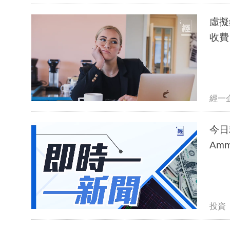
虛擬
收費
經一
今日
Am
投資