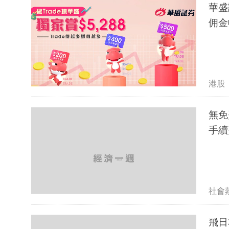
華盛
佣金
港股
無免
手續
社會
飛日