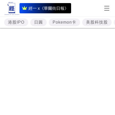
即
經一 x《華爾街日報》
時
財
港股IPO
日圓
Pokemon卡
美股科技股
經
專
題
投
資
樓
市
理
財
商