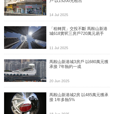
戶 以15200元租出
業
科
14 Jul 2025
技
「租轉買」交投不斷 馬鞍山新港
職
城618實呎三房戶720萬元易手
場
11 Jul 2025
生
活
馬鞍山新港城3房戶 以680萬元獲
承接 7年蝕約一成
時
事
20 Jun 2025
專
欄
馬鞍山新港城2房 以485萬元獲承
接 1年多蝕5%
訂
閱
18 Jun 2025