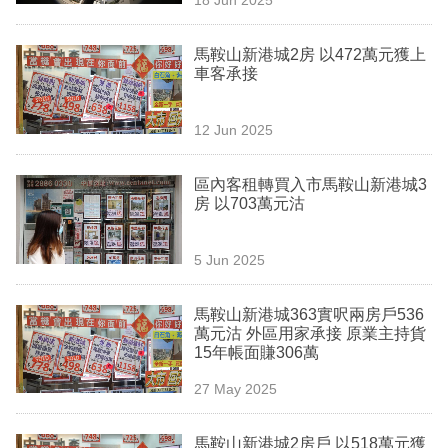
專
區
馬鞍山新港城2房 以472萬元獲上
車客承接
12 Jun 2025
區內客租轉買入市馬鞍山新港城3
房 以703萬元沽
5 Jun 2025
馬鞍山新港城363實呎兩房戶536
萬元沽 外區用家承接 原業主持貨
15年帳面賺306萬
27 May 2025
馬鞍山新港城2房戶 以518萬元獲