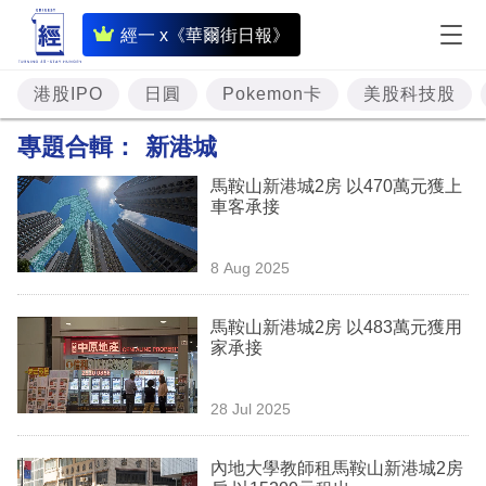
即
經一 x《華爾街日報》
時
財
港股IPO
日圓
Pokemon卡
美股科技股
經
專題合輯：
新港城
專
馬鞍山新港城2房 以470萬元獲上
題
車客承接
投
8 Aug 2025
資
樓
馬鞍山新港城2房 以483萬元獲用
家承接
市
理
28 Jul 2025
財
內地大學教師租馬鞍山新港城2房
商