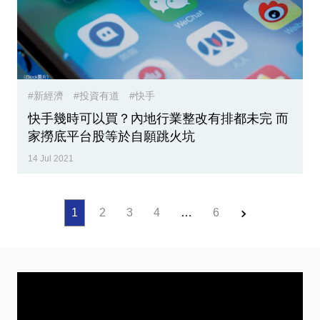
#新經濟
#投資有道
#快手
快手幾時可以買？內地行業整改有排都未完 而
家撈底平台股等於自願跳火坑
14 Jul 2021
1
2
3
4
…
6