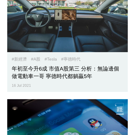
#新經濟
#A股
#Tesla
#寧德時代
年初至今升6成 市值A股第三 分析：無論邊個
做電動車一哥 寧德時代都躺贏5年
16 Jul 2021