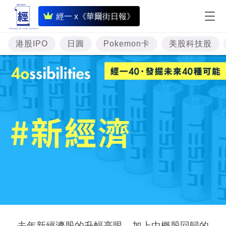
即
經一 x《華爾街日報》
時
財
港股IPO
日圓
Pokemon卡
美股科技股
經
專
題
投
資
樓
市
理
財
商
去年新經濟股的升幅亮眼，加上中概股回歸的