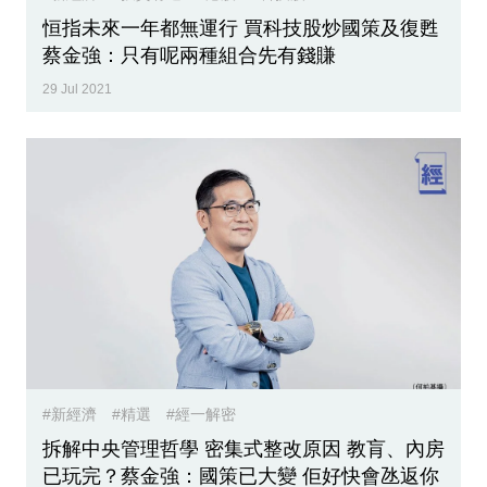
專
恒指未來一年都無運行 買科技股炒國策及復甦
區
蔡金強：只有呢兩種組合先有錢賺
29 Jul 2021
#新經濟
#精選
#經一解密
拆解中央管理哲學 密集式整改原因 教肓、內房
已玩完？蔡金強：國策已大變 佢好快會氹返你