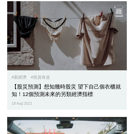
#新經濟
#投資有道
【股災預測】想知幾時股災 望下自己個衣櫃就
知！12個預測未來的另類經濟指標
18 Aug 2021