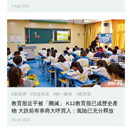
2 Aug 2021
#新經濟
#投資有道
#經一解密
#教育股
教育股近乎被「團滅」 K12教育股已成歷史產
物 大跌前有券商大呼買入：風險已充分釋放
28 Jul 2021