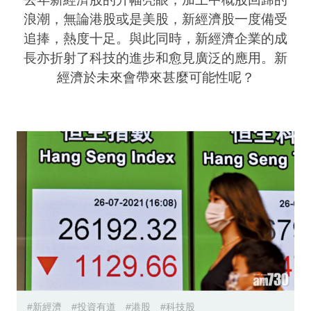
業
浪潮，無論港股或是美股，新經濟股一度備受
追捧，熱度十足。與此同時，新經濟企業的成
科
長亦折射了科技的進步和愈見廣泛的應用。新
技
經濟於未來會帶來甚麼可能性呢？
職
場
生
活
時
事
專
欄
訂
閱
#新經濟
#投資有道
#港股
#科技股